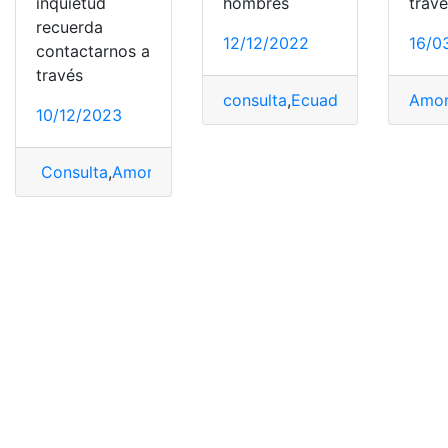
inquietud
hombres
trav
recuerda
12/12/2022
16/0
contactarnos a
través
consulta
,
Ecuador
,
News
,
Pirop
Amo
10/12/2023
Consulta
,
Amor
,
Piropos
,
Piropos Quiteños