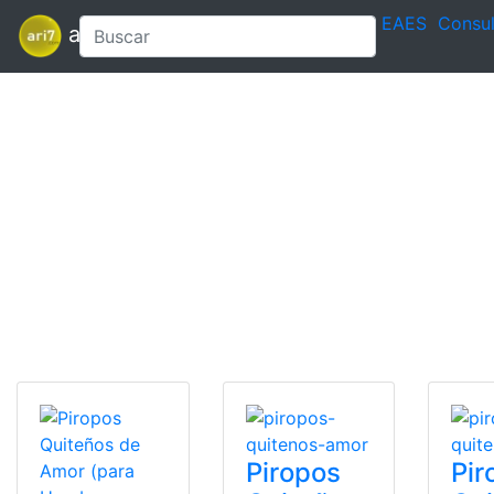
EAES
Consul
ari7
Piropos
Pir