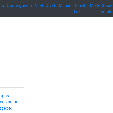
ta
Contingencia
ATM
CNEL
Manabí
Planilla
MIES
Socio
Luz
Emple
opos