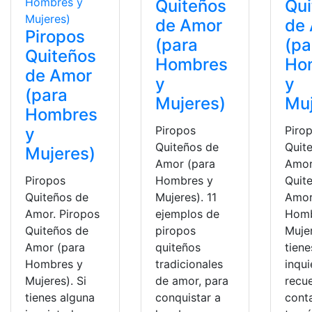
Quiteños
Qui
de Amor
de
Piropos
(para
(pa
Quiteños
Hombres
Ho
de Amor
y
y
(para
Mujeres)
Muj
Hombres
Piropos
Piro
y
Quiteños de
Quit
Mujeres)
Amor (para
Amor
Piropos
Hombres y
Quit
Quiteños de
Mujeres). 11
Amor
Amor. Piropos
ejemplos de
Homb
Quiteños de
piropos
Mujer
Amor (para
quiteños
tiene
Hombres y
tradicionales
inqu
Mujeres). Si
de amor, para
recu
tienes alguna
conquistar a
cont