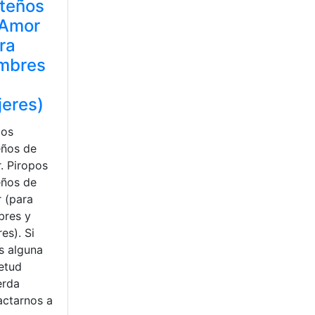
teños
 Amor
ra
mbres
eres)
pos
eños de
. Piropos
eños de
 (para
res y
es). Si
s alguna
ietud
erda
actarnos a