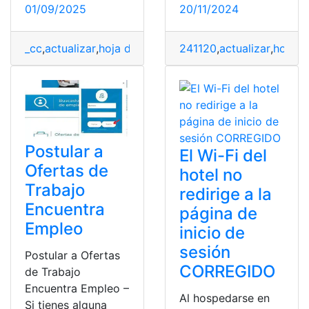
01/09/2025
20/11/2024
_cc
,
actualizar
,
hoja de vida
,
ingresar
241120
,
registrar
,
actualizar
,
trámites
,
hoja d
Postular a
El Wi-Fi del
Ofertas de
hotel no
Trabajo
redirige a la
Encuentra
página de
Empleo
inicio de
sesión
Postular a Ofertas
CORREGIDO
de Trabajo
Encuentra Empleo –
Al hospedarse en
Si tienes alguna