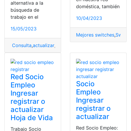
alternativa a la
doméstica, también
búsqueda de
trabajo en el
10/04/2023
15/05/2023
Mejores switches
,
Switch
Consulta
,
actualizar
,
Actualizar datos
,
hoja de vida
,
ingr
Red Socio
Socio
Empleo
Empleo
Ingresar
Ingresar
registrar o
registrar o
actualizar
actualizar
Hoja de Vida
Red Socio Empleo:
Trabajo Socio