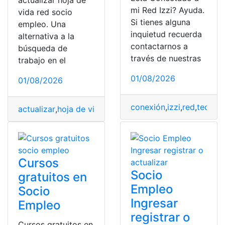
actualizar hoja de
mi Red Izzi? Ayuda.
vida red socio
Si tienes alguna
empleo. Una
inquietud recuerda
alternativa a la
contactarnos a
búsqueda de
través de nuestras
trabajo en el
01/08/2026
01/08/2026
conexión
,
izzi
,
red
,
tecnolo
actualizar
,
hoja de vida
,
red
,
registrar
,
Socio Empleo
Cursos
Socio
gratuitos en
Empleo
Socio
Ingresar
Empleo
registrar o
Cursos gratuitos en