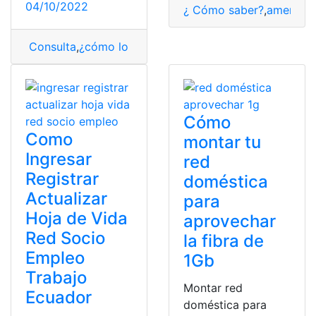
04/10/2022
¿ Cómo saber?
,
amenaza
Consulta
,
¿cómo lo hago?
,
mejor
,
profesores
,
webs
Cómo
Como
montar tu
Ingresar
red
Registrar
doméstica
Actualizar
para
Hoja de Vida
aprovechar
Red Socio
la fibra de
Empleo
1Gb
Trabajo
Montar red
Ecuador
doméstica para