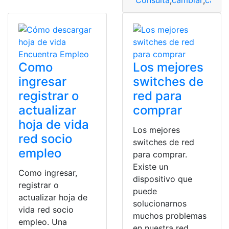
Consulta
,
cambiar
,
cambi
Como
Los mejores
ingresar
switches de
registrar o
red para
actualizar
comprar
hoja de vida
Los mejores
red socio
switches de red
empleo
para comprar.
Existe un
Como ingresar,
dispositivo que
registrar o
puede
actualizar hoja de
solucionarnos
vida red socio
muchos problemas
empleo. Una
en nuestra red