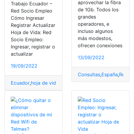
aprovechar la fibra
Trabajo Ecuador –
de 1Gb. Todos los
Red Socio Empleo
grandes
Cómo Ingresar
operadores, e
Registrar Actualizar
incluso algunos
Hoja de Vida: Red
más modestos,
Socio Empleo:
ofrecen conexiones
Ingresar, registrar o
actualizar
13/09/2022
19/09/2022
Consultas
,
España
,
Red d
Ecuador
,
hoja de vida
,
Red Socio Empleo
,
Trabajo
,
uncat