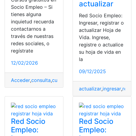
actualizar
Socio Empleo – Si
tienes alguna
Red Socio Empleo:
inquietud recuerda
Ingresar, registrar o
contactarnos a
actualizar Hoja de
través de nuestras
Vida. Ingrese,
redes sociales, o
registre o actualice
regístrate
su hoja de vida en
la
12/02/2026
09/12/2025
Acceder
,
consulta
,
cursos
,
cursos gratis
,
me capacito
,
re
actualizar
,
ingresar
,
regist
Red Socio
Red Socio
Empleo:
Empleo: