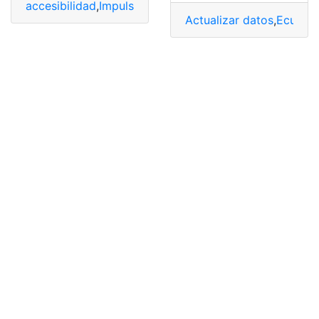
accesibilidad
,
Impulso
,
módem
,
red wifi
,
Telmex
Actualizar datos
,
Ecuado