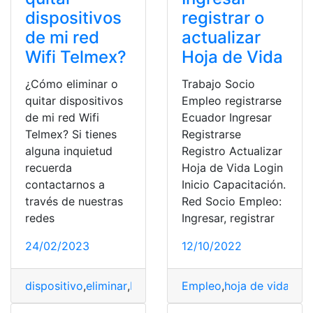
dispositivos
registrar o
de mi red
actualizar
Wifi Telmex?
Hoja de Vida
¿Cómo eliminar o
Trabajo Socio
quitar dispositivos
Empleo registrarse
de mi red Wifi
Ecuador Ingresar
Telmex? Si tienes
Registrarse
alguna inquietud
Registro Actualizar
recuerda
Hoja de Vida Login
contactarnos a
Inicio Capacitación.
través de nuestras
Red Socio Empleo:
redes
Ingresar, registrar
24/02/2023
12/10/2022
dispositivo
,
eliminar
,
México
,
red
Empleo
,
Telmex
,
hoja de vida
,
WiFi
,
Nue