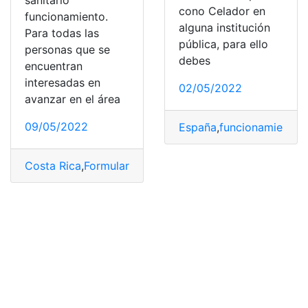
sanitario
cono Celador en
funcionamiento.
alguna institución
Para todas las
pública, para ello
personas que se
debes
encuentran
interesadas en
02/05/2022
avanzar en el área
09/05/2022
España
,
funcionamiento
,
Costa Rica
,
Formulario
,
Ministerio de Salud
,
permiso
,
reg