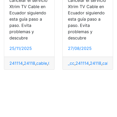
cancelar el servicio
cancelar el servicio
Xtrim TV Cable en
Xtrim TV Cable en
Ecuador siguiendo
Ecuador siguiendo
esta guía paso a
esta guía paso a
paso. Evita
paso. Evita
problemas y
problemas y
descubre
descubre
25/11/2025
27/08/2025
241114
,
24118
,
cable
,
Cancelar
,
Servicio
_cc
,
241114
,
SETEL
,
24118
,
TV
,
cable
,
Xtrim
,
C