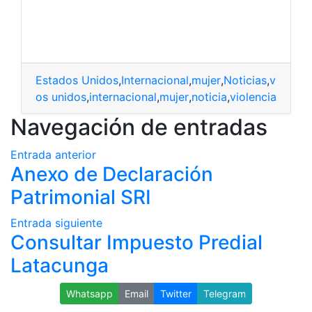
Estados Unidos
,
Internacional
,
mujer
,
Noticias
,
violenci
estados unidos
,
internacional
,
mujer
,
noticia
,
violencia
Navegación de entradas
Entrada anterior
Anexo de Declaración
Patrimonial SRI
Entrada siguiente
Consultar Impuesto Predial
Latacunga
Whatsapp
Email
Twitter
Telegram