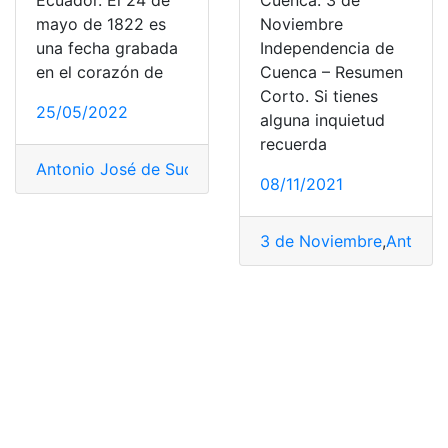
Ecuador. El 24 de
Cuenca. 3 de
mayo de 1822 es
Noviembre
una fecha grabada
Independencia de
en el corazón de
Cuenca – Resumen
Corto. Si tienes
25/05/2022
alguna inquietud
recuerda
Antonio José de Sucre
,
conmemoracion
,
Ecuador
,
histor
08/11/2021
3 de Noviembre
,
Antonio