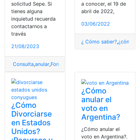
solicitud Sepe. Si
a conocer, el 19 de
tienes alguna
abril de 2022,
inquietud recuerda
03/06/2022
contactarnos a
través
¿ Cómo saber?
,
¿cómo lo
21/08/2023
Consulta
,
anular
,
Formulario
,
Pre solicitud Sepe
,
sepe
,
so
¿Cómo
anular el
¿Cómo
voto en
Divorciarse
Argentina?
en Estados
¿Cómo anular el
Unidos?
voto en Argentina?.