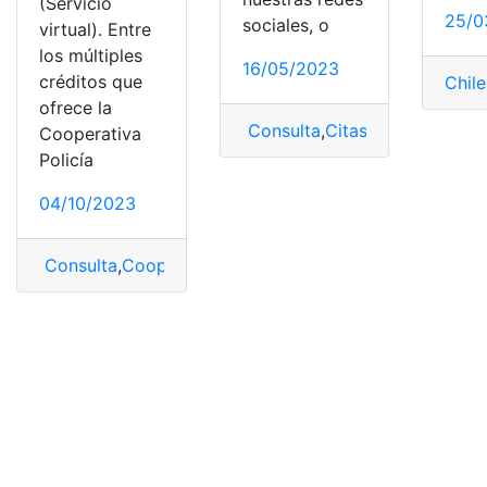
(Servicio
25/0
sociales, o
virtual). Entre
los múltiples
16/05/2023
créditos que
Chile
ofrece la
Consulta
,
Citas
,
express
,
GTU
,
Cooperativa
Policía
04/10/2023
Consulta
,
Coop. Policía Nacional
,
Crédito
,
express
,
Polic