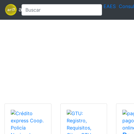
EAES
Consul
ari7