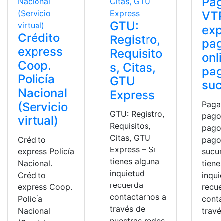
Pa
VT
GTU:
ex
Crédito
Registro,
pa
express
Requisito
onl
Coop.
s, Citas,
pa
Policía
GTU
suc
Nacional
Express
Paga
(Servicio
GTU: Registro,
pago
virtual)
Requisitos,
pago
Citas, GTU
Crédito
pago
Express – Si
express Policía
sucur
tienes alguna
Nacional.
tiene
inquietud
Crédito
inqu
recuerda
express Coop.
recu
contactarnos a
Policía
cont
través de
Nacional
trav
nuestras redes