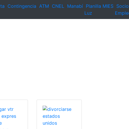
ta
Contingencia
ATM
CNEL
Manabí
Planilla
MIES
Socio
Luz
Emple