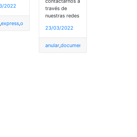
contactarnos a
3/2022
través de
nuestras redes
,
express
,
online
,
pagar
,
sucursales
,
Vtr
23/03/2022
Nuevos Requisitos
,
proceso de registro
,
Registro
,
Requisitos
anular
,
documentos
,
express
,
migratorio
,
ía
,
Policía Nacional