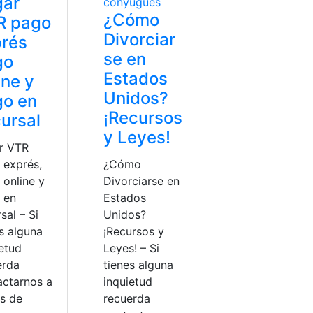
gar
¿Cómo
R pago
Divorciar
prés
se en
go
Estados
ine y
Unidos?
go en
¡Recursos
ursal
y Leyes!
r VTR
 exprés,
¿Cómo
 online y
Divorciarse en
 en
Estados
sal – Si
Unidos?
s alguna
¡Recursos y
ietud
Leyes! – Si
erda
tienes alguna
actarnos a
inquietud
és de
recuerda