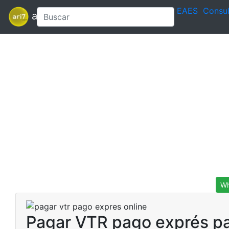
EAES
Consul
ari7
Wh
Pagar VTR pago exprés pa