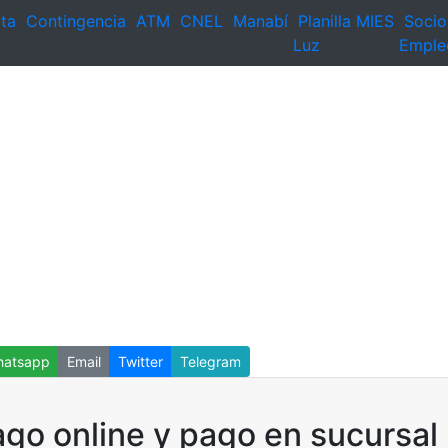
ta
Contingencia
ATM
CNEL
Manabí
Planilla
MIES
Socio
Luz
Emple
atsapp
Email
Twitter
Telegram
go online y pago en sucursal