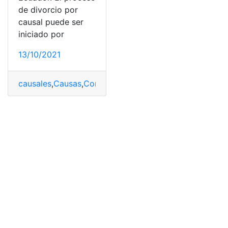
de divorcio por
causal puede ser
iniciado por
13/10/2021
causales
,
Causas
,
Consultas
,
divorcios
,
Ecuador
,
Herrami