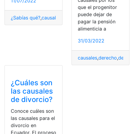
causales por los
11/07/2022
que el progenitor
puede dejar de
¿Sabías qué?
,
causales
,
Ecuador
,
mutuo consentimiento
,
pagar la pensión
alimenticia a
31/03/2022
causales
,
derecho
,
derech
¿Cuáles son
las causales
de divorcio?
Conoce cuáles son
las causales para el
divorcio en
Ecuador. El proceso