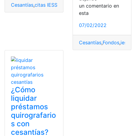
Cesantías
,
citas IESS
,
Prestación
,
Prestación por desem
un comentario en
esta
07/02/2022
Cesantías
,
Fondos
,
iess
,
Re
¿Cómo
liquidar
préstamos
quirografario
s con
cesantías?