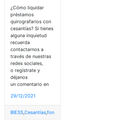
¿Cómo liquidar
préstamos
quirografarios con
cesantías? Si tienes
alguna inquietud
recuerda
contactarnos a
través de nuestras
redes sociales,
o regístrate y
déjanos
un comentario en
29/12/2021
BIESS
,
Cesantías
,
fondos de reserva
,
Liquidar
,
préstamo 