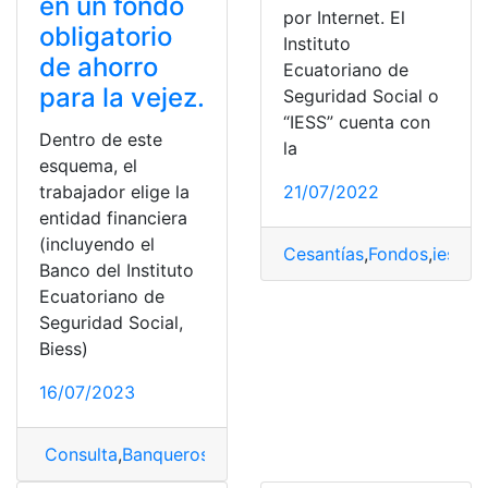
en un fondo
por Internet. El
obligatorio
Instituto
de ahorro
Ecuatoriano de
para la vejez.
Seguridad Social o
“IESS” cuenta con
Dentro de este
la
esquema, el
trabajador elige la
21/07/2022
entidad financiera
(incluyendo el
Cesantías
,
Fondos
,
iess
,
Re
Banco del Instituto
Ecuatoriano de
Seguridad Social,
Biess)
16/07/2023
Consulta
,
Banqueros
,
BIESS
,
Cesantías
,
Gobierno