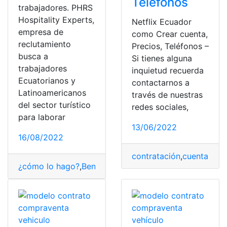
Teléfonos
trabajadores. PHRS
Hospitality Experts,
Netflix Ecuador
empresa de
como Crear cuenta,
reclutamiento
Precios, Teléfonos –
busca a
Si tienes alguna
trabajadores
inquietud recuerda
Ecuatorianos y
contactarnos a
Latinoamericanos
través de nuestras
del sector turístico
redes sociales,
para laborar
13/06/2022
16/08/2022
contratación
,
cuenta
,
Ecu
¿cómo lo hago?
,
Beneficios
,
Catar
,
contratación
,
Empleo