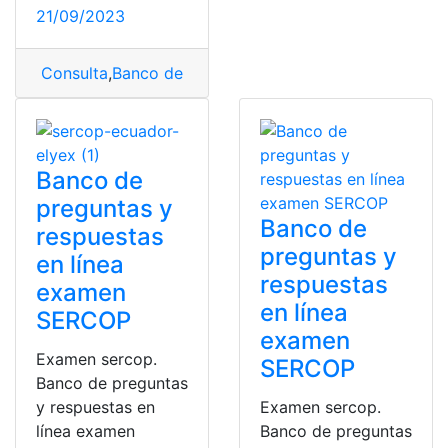
21/09/2023
Consulta
,
Banco de preguntas
,
Banco de Preguntas y 
Banco de
preguntas y
Banco de
respuestas
preguntas y
en línea
respuestas
examen
en línea
SERCOP
examen
Examen sercop.
SERCOP
Banco de preguntas
y respuestas en
Examen sercop.
línea examen
Banco de preguntas