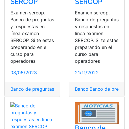
SERCOP
SERCOP
Examen sercop.
Examen sercop.
Banco de preguntas
Banco de preguntas
y respuestas en
y respuestas en
línea examen
línea examen
SERCOP. Si te estas
SERCOP. Si te estas
preparando en el
preparando en el
curso para
curso para
operadores
operadores
08/05/2023
21/11/2022
Banco de preguntas
,
Preguntas
Banco
,
preguntas test
,
Banco de pregunt
,
respues
Banco de