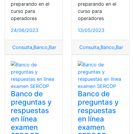
preparando en el
preparando en el
curso para
curso para
operadores
operadores
24/06/2023
13/05/2023
Consulta
,
Banco
,
Banco de preguntas
Consulta
,
Examen SERCOP
,
Banco
,
Banco d
Banco de
Banco de
preguntas y
preguntas y
respuestas
respuestas
en línea
en línea
examen
examen