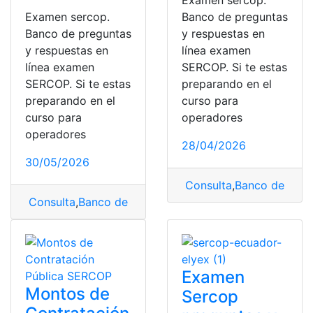
Examen sercop.
Examen sercop.
Banco de preguntas
Banco de preguntas
y respuestas en
y respuestas en
línea examen
línea examen
SERCOP. Si te estas
SERCOP. Si te estas
preparando en el
preparando en el
curso para
curso para
operadores
operadores
28/04/2026
30/05/2026
Consulta
,
Banco de preg
Consulta
,
Banco de preguntas
,
Banco de Preguntas y 
Examen
Montos de
Sercop