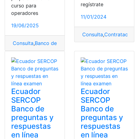
regístrate
curso para
operadores
11/01/2024
19/06/2025
Consulta
,
Contratación P
Consulta
,
Banco de preguntas
,
Banco de Preguntas y 
Ecuador
Ecuador
SERCOP
SERCOP
Banco de
Banco de
preguntas y
preguntas y
respuestas
respuestas
en línea
en línea