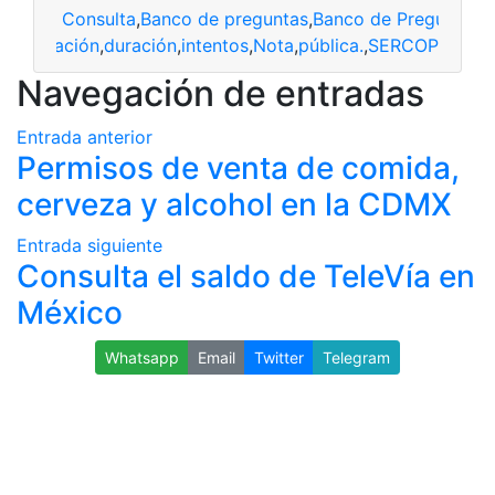
Consulta
,
Banco de preguntas
,
Banco de Preguntas 
contratación
,
duración
,
intentos
,
Nota
,
pública.
,
SERCOP
Navegación de entradas
Entrada anterior
Permisos de venta de comida,
cerveza y alcohol en la CDMX
Entrada siguiente
Consulta el saldo de TeleVía en
México
Whatsapp
Email
Twitter
Telegram