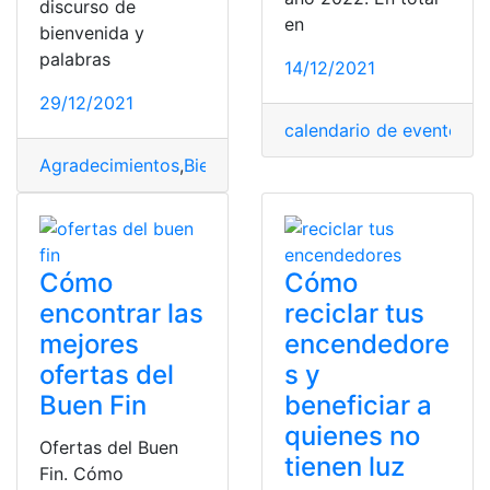
discurso de
en
bienvenida y
palabras
14/12/2021
29/12/2021
calendario de eventos
,
c
Agradecimientos
,
Bienvenida
,
Ecuador
,
evento o fiesta
,
H
Cómo
Cómo
encontrar las
reciclar tus
mejores
encendedore
ofertas del
s y
Buen Fin
beneficiar a
quienes no
Ofertas del Buen
tienen luz
Fin. Cómo