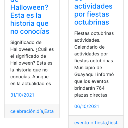
actividades
Halloween?
por fiestas
Esta es la
octubrinas
historia que
no conocías
Fiestas octubrinas
actividades.
Significado de
Calendario de
Halloween. ¿Cuál es
actividades por
el significado de
fiestas octubrinas.
Halloween? Esta es
Municipio de
la historia que no
Guayaquil informó
conocías. Aunque
que los eventos
en la actualidad es
brindarán 764
31/10/2021
plazas directas
06/10/2021
celebración
,
día
,
Estados Unidos
,
evento o fiesta
,
fiestas
evento o fiesta
,
fiestas t