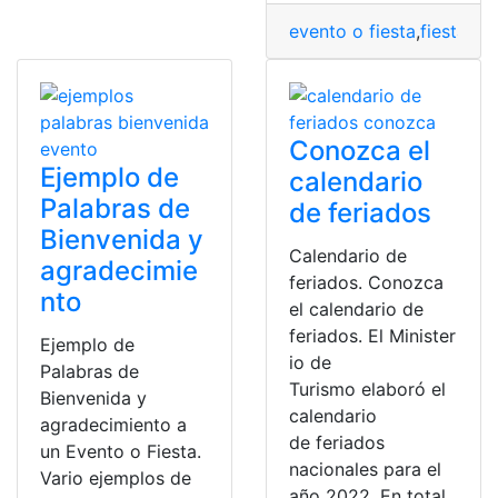
evento o fiesta
,
fiestas t
Conozca el
Ejemplo de
calendario
Palabras de
de feriados
Bienvenida y
Calendario de
agradecimie
feriados. Conozca
nto
el calendario de
feriados. El Minister
Ejemplo de
io de
Palabras de
Turismo elaboró el
Bienvenida y
calendario
agradecimiento a
de feriados
un Evento o Fiesta.
nacionales para el
Vario ejemplos de
año 2022. En total