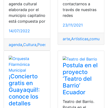
agenda cultural
contactarnos a
elaborada por el
través de nuestras
municipio capitalino
redes
está compuesta por
23/11/2021
14/07/2022
arte
,
Artísticas
,
comunida
agenda
,
Cultura
,
Poesía
,
Quito
,
Teatro
Postula en el
proyecto
¡Concierto
‘Teatro del
gratis en
Barrio’
Guayaquil!:
Ecuador
conoce los
Teatro del Barrio.
detalles
Postula en el