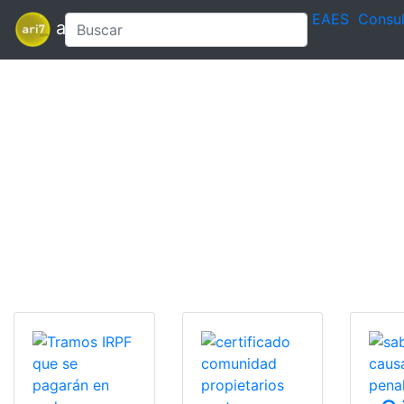
EAES
Consul
ari7