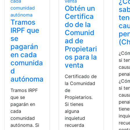
¿C
Obtén un
sab
Certifica
te
Tramos
do de la
ca
IRPF que
Comunid
pen
se
ad de
(Ch
pagarán
Propietari
¿Cóm
en cada
os para la
si te
comunida
venta
caus
d
pena
Certificado de
autónoma
¿Cóm
la Comunidad
si te
Tramos IRPF
de
caus
que se
Propietarios.
penal
pagarán en
Si tienes
tiene
cada
alguna
inqu
comunidad
inquietud
recu
autónoma. Si
recuerda
cont