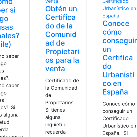
ómo
Obtén un
er si
Certifica
ngo
Conoce
do de la
usas
cómo
Comunid
ales?
conseguir
ad de
ile)
un
Propietari
o saber
Certifica
os para la
ngo
do
venta
as
Urbanísti
les?.
Certificado de
co en
o saber
la Comunidad
España
ngo
de
as
Propietarios.
Conoce cómo
es?. Si
Si tienes
conseguir un
s alguna
alguna
Certificado
ietud
inquietud
Urbanístico en
erda
recuerda
España. Si
actarnos a