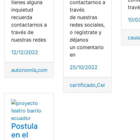
tienes alguna
contactarnos a
trav
inquietud
través
recuerda
de nuestras
10/0
contactarnos a
redes sociales,
través de
o regístrate y
caus
nuestras redes
déjanos
un comentario
12/12/2022
en
25/10/2022
autonomía
,
comunidad
,
comunidad autónoma
,
IRPF
,
pag
certificado
,
Certificados
,
comu
Postula
en el