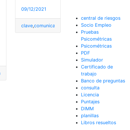
09/12/2021
central de riesgos
a
Socio Empleo
clave
,
comunicación
,
comunidad
,
función
,
funciona
Pruebas
Psicométricas
Psicométricas
PDF
Simulador
Certificado de
munidad
,
españa
,
ley de suelo
,
Urbanística
trabajo
mites en línea
paña
,
Propietario
,
Solicitar Certificado
,
Tramites
,
Tramites en l
Banco de preguntas
consulta
Licencia
Puntajes
DIMM
planillas
Libros resueltos