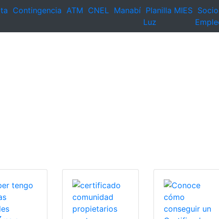
ta
Contingencia
ATM
CNEL
Manabí
Planilla
MIES
Socio
Luz
Emple