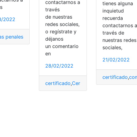
contactarnos a
tienes alguna
és
través
inquietud
de nuestras
recuerda
3/2022
redes sociales,
contactarnos 
o regístrate y
través de
as penales
,
Chile
,
comunidad
,
expediente
,
procesos
déjanos
nuestras redes
un comentario
sociales,
en
21/02/2022
28/02/2022
o
,
Pagos
certificado
,
co
nidad
,
España
,
Propietario
certificado
,
Solicitar Certificado
,
Certificados
,
comunidad
,
Tramites
,
,
Tra
Es