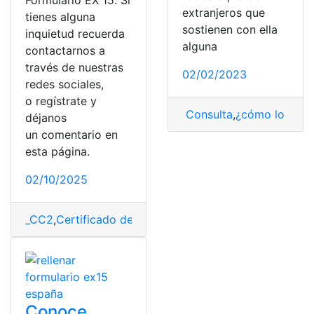
Formulario EX 15. Si
extranjeros que
tienes alguna
sostienen con ella
inquietud recuerda
alguna
contactarnos a
través de nuestras
02/02/2023
redes sociales,
o regístrate y
Consulta
,
¿cómo lo hag
déjanos
un comentario en
esta página.
02/10/2025
_CC2
,
Certificado de identidad
,
España
,
extranjero
,
Form
Conoce