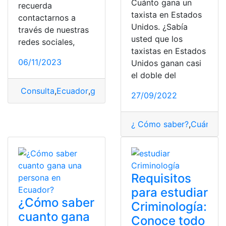
Cuánto gana un
recuerda
taxista en Estados
contactarnos a
Unidos. ¿Sabía
través de nuestras
usted que los
redes sociales,
taxistas en Estados
06/11/2023
Unidos ganan casi
el doble del
Consulta
,
Ecuador
,
ganar
,
ganar dinero
27/09/2022
¿ Cómo saber?
,
Cuánto
,
E
Requisitos
para estudiar
¿Cómo saber
Criminología:
cuanto gana
Conoce todo