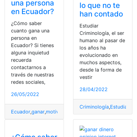
una persona
lo que no te
en Ecuador?
han contado
¿Cómo saber
Estudiar
cuanto gana una
Criminología, el ser
persona en
humano al pasar de
Ecuador? Si tienes
los años ha
alguna inquietud
evolucionado en
recuerda
muchos aspectos,
contactarnos a
desde la forma de
través de nuestras
vestir
redes sociales,
28/04/2022
26/05/2022
Criminología
,
Estudiar
,
Es
Ecuador
,
ganar
,
motivos
,
Personas