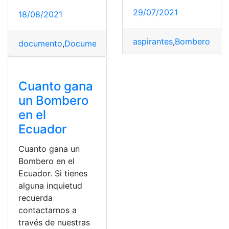
29/07/2021
18/08/2021
aspirantes
,
Bomberos
,
Ec
documento
,
Documentos
,
ganar
,
laboral
,
Ministerio de E
Cuanto gana
un Bombero
en el
Ecuador
Cuanto gana un
Bombero en el
Ecuador. Si tienes
alguna inquietud
recuerda
contactarnos a
través de nuestras