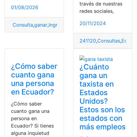
través de nuestras
01/08/2026
redes sociales,
20/11/2024
Consulta
,
ganar
,
Ingresos o sueldo
,
médicos
,
Panamá
,
su
241120
,
Consultas
,
Ecuad
¿Cómo saber
¿Cuánto
cuanto gana
gana un
una persona
taxista en
en Ecuador?
Estados
Unidos?
¿Cómo saber
Estos son los
cuanto gana una
estados con
persona en
más empleos
Ecuador? Si tienes
alguna inquietud