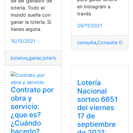
de ser ganador de
en Instagram a
lotería. Todo el
través
mundo sueña con
ganar la lotería. Si
29/11/2021
tienes alguna
15/12/2021
consulta
,
Consulta Online
boletos
,
ganar
,
lotería
,
Número
,
seguridad
Lotería
Contrato por
Nacional
obra y
sorteo 6651
servicio:
del viernes
¿que es?
17 de
¿Cuándo
septiembre
hacerlo?
de 2021: