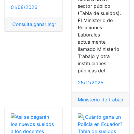
sector público
01/08/2026
(Tabla de sueldos).
El Ministerio de
Consulta
,
ganar
,
Ingresos o sueldo
,
médicos
,
Panamá
,
su
Relaciones
Laborales
actualmente
llamado Ministerio
Trabajo y otra
instituciones
públicas del
25/11/2025
Ministerio de trabajo
,
rem