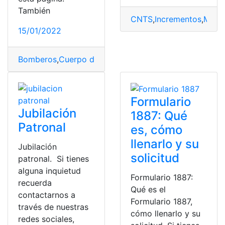
También
CNTS
,
Incrementos
,
Minis
15/01/2022
Bomberos
,
Cuerpo de Bomberos de Ecuador
,
dinero
,
Ec
Formulario
Jubilación
1887: Qué
Patronal
es, cómo
llenarlo y su
Jubilación
solicitud
patronal. Si tienes
alguna inquietud
Formulario 1887:
recuerda
Qué es el
contactarnos a
Formulario 1887,
través de nuestras
cómo llenarlo y su
redes sociales,