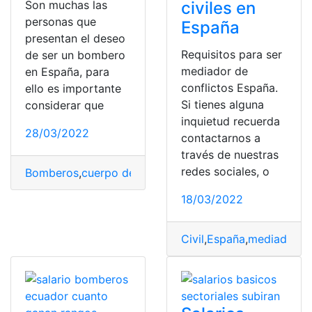
civiles en
Son muchas las
personas que
España
presentan el deseo
Requisitos para ser
de ser un bombero
mediador de
en España, para
conflictos España.
ello es importante
Si tienes alguna
considerar que
inquietud recuerda
28/03/2022
contactarnos a
través de nuestras
redes sociales, o
Bomberos
,
cuerpo de bomberos
,
España
,
españa
,
Requi
18/03/2022
Civil
,
España
,
mediador
,
Re