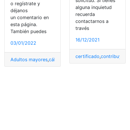
solicitud. Si tienes
o regístrate y
alguna inquietud
déjanos
recuerda
un comentario en
contactarnos a
esta página.
través
También puedes
16/12/2021
03/01/2022
certificado
,
contribuyent
Adultos mayores
,
cálculos
,
Jubilación
,
jubilación patrona