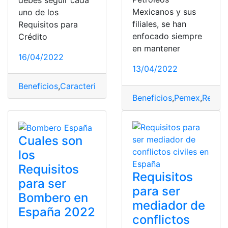
debes seguir cada
Mexicanos y sus
uno de los
filiales, se han
Requisitos para
enfocado siempre
Crédito
en mantener
16/04/2022
13/04/2022
Beneficios
,
Caracteristicas
,
Créditos Infonavit
,
Mexico
,
R
Beneficios
,
Pemex
,
Requis
Cuales son
los
Requisitos
Requisitos
para ser
para ser
Bombero en
mediador de
España 2022
conflictos