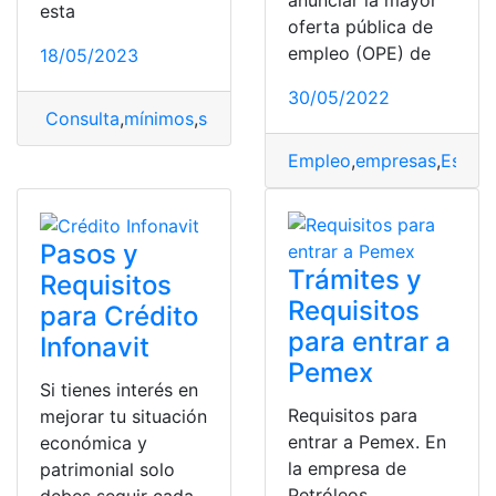
esta
oferta pública de
empleo (OPE) de
18/05/2023
30/05/2022
Consulta
,
mínimos
,
salarios
,
Sectorial
,
sueldos
,
tabla
,
tabl
Empleo
,
empresas
,
Españ
Pasos y
Trámites y
Requisitos
Requisitos
para Crédito
para entrar a
Infonavit
Pemex
Si tienes interés en
Requisitos para
mejorar tu situación
entrar a Pemex. En
económica y
la empresa de
patrimonial solo
Petróleos