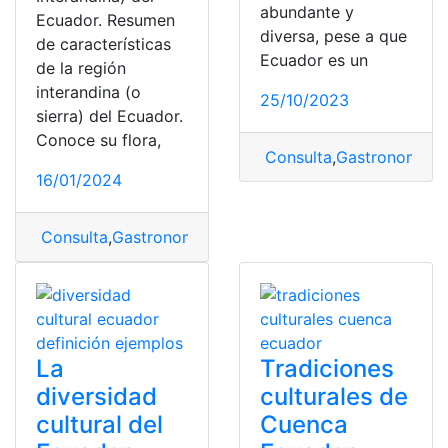
abundante y
Ecuador. Resumen
diversa, pese a que
de características
Ecuador es un
de la región
interandina (o
25/10/2023
sierra) del Ecuador.
Conoce su flora,
Consulta
,
Gastronomía
,
p
16/01/2024
Consulta
,
Gastronomía
,
Región Sierra
,
Sierra
La
Tradiciones
diversidad
culturales de
cultural del
Cuenca