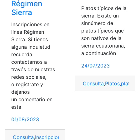
Régimen
Platos típicos de la
Sierra
sierra. Existe un
sinnúmero de
Inscripciones en
platos típicos que
línea Régimen
son nativos de la
Sierra. Si tienes
sierra ecuatoriana,
alguna inquietud
a continuación
recuerda
contactarnos a
24/07/2023
través de nuestras
redes sociales,
Consulta
,
Platos
,
platos t
o regístrate y
déjanos
un comentario en
esta
01/08/2023
Consulta
,
Inscripciones
,
Inscripciones en Línea
,
Región 