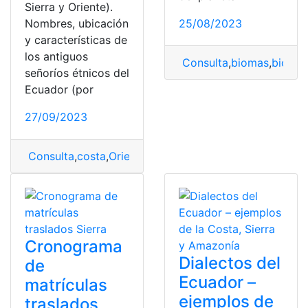
Sierra y Oriente).
Nombres, ubicación
25/08/2023
y características de
los antiguos
Consulta
,
biomas
,
biomas
señoríos étnicos del
Ecuador (por
27/09/2023
Consulta
,
costa
,
Oriente
,
Señoríos étnicos
,
Sierra
Cronograma
Dialectos del
de
Ecuador –
matrículas
ejemplos de
traslados