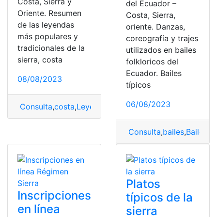
Costa, Sierra y
del Ecuador –
Oriente. Resumen
Costa, Sierra,
de las leyendas
oriente. Danzas,
más populares y
coreografía y trajes
tradicionales de la
utilizados en bailes
sierra, costa
folkloricos del
Ecuador. Bailes
08/08/2023
típicos
06/08/2023
Consulta
,
costa
,
Leyendas
,
Leyendas Ecuatorianas
,
Orie
Consulta
,
bailes
,
Bailes T
Platos
Inscripciones
típicos de la
en línea
sierra