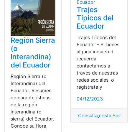
Trajes
Típicos del
Ecuador
Trajes Típicos del
Región Sierra
Ecuador – Si tienes
(o
alguna inquietud
Interandina)
recuerda
del Ecuador
contactarnos a
través de nuestras
Región Sierra (o
redes sociales, o
Interandina) del
regístrate y
Ecuador. Resumen
de características
04/12/2023
de la región
interandina (o
Consulta
,
costa
,
Sierra
,
tr
sierra) del Ecuador.
Conoce su flora,