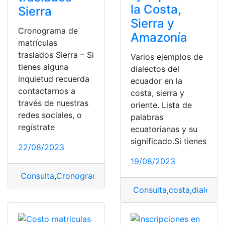
la Costa,
Sierra
Sierra y
Cronograma de
Amazonía
matrículas
traslados Sierra – Si
Varios ejemplos de
tienes alguna
dialectos del
inquietud recuerda
ecuador en la
contactarnos a
costa, sierra y
través de nuestras
oriente. Lista de
redes sociales, o
palabras
regístrate
ecuatorianas y su
significado.Si tienes
22/08/2023
19/08/2023
Consulta
,
Cronograma
,
Cronograma de matrículas
,
mat
Consulta
,
costa
,
dialecto