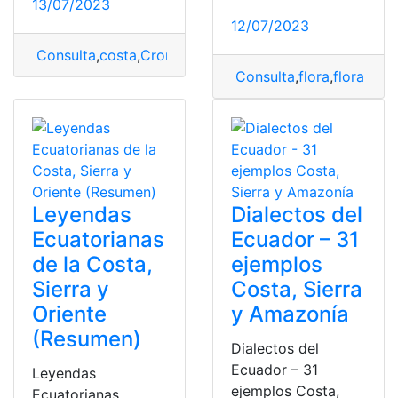
13/07/2023
12/07/2023
Consulta
,
costa
,
Cronograma
,
cronograma escolar
,
Sier
Consulta
,
flora
,
flora y f
Leyendas
Dialectos del
Ecuatorianas
Ecuador – 31
de la Costa,
ejemplos
Sierra y
Costa, Sierra
Oriente
y Amazonía
(Resumen)
Dialectos del
Ecuador – 31
Leyendas
ejemplos Costa,
Ecuatorianas.