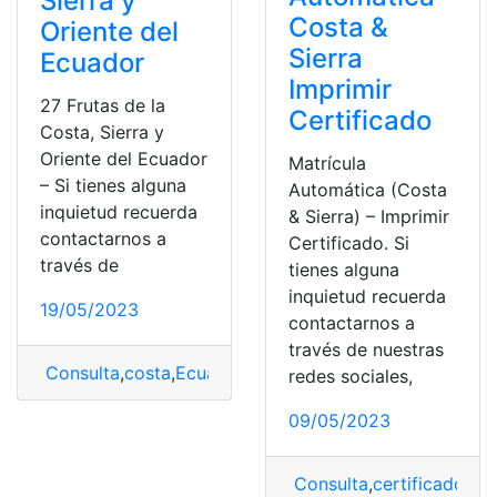
Sierra y
Costa &
Oriente del
Sierra
Ecuador
Imprimir
27 Frutas de la
Certificado
Costa, Sierra y
Oriente del Ecuador
Matrícula
– Si tienes alguna
Automática (Costa
inquietud recuerda
& Sierra) – Imprimir
contactarnos a
Certificado. Si
través de
tienes alguna
inquietud recuerda
19/05/2023
contactarnos a
través de nuestras
Consulta
,
costa
,
Ecuador
,
frutas
,
Oriente
,
Sierra
redes sociales,
09/05/2023
Consulta
,
certificado
,
co