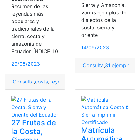
Sierra y Amazonía.
Resumen de las
Varios ejemplos de
leyendas más
dialectos de la
populares y
costa, sierra y
tradicionales de la
oriente
sierra, costa y
amazonía del
14/06/2023
Ecuador. ÍNDICE 1.0
29/06/2023
Consulta
,
31 ejemplos
,
a
Consulta
,
costa
,
Leyendas
,
Oriente
,
Oriente Ecuatoriano
,
27 Frutas de
Matrícula
la Costa,
Automática