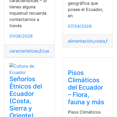
características – Si
geográfica que
tienes alguna
posee el Ecuador,
inquietud recuerda
en
contactarnos a
través
07/04/2026
01/08/2026
alimentación
,
costa
,
fruta
características
,
Ecuador
,
éticos
,
grupos
,
Sierra
,
Sierra-A
Pisos
Señoríos
Climáticos
Étnicos del
del Ecuador
Ecuador
– Flora,
(Costa,
fauna y más
Sierra y
Pisos Climáticos
Oriente)