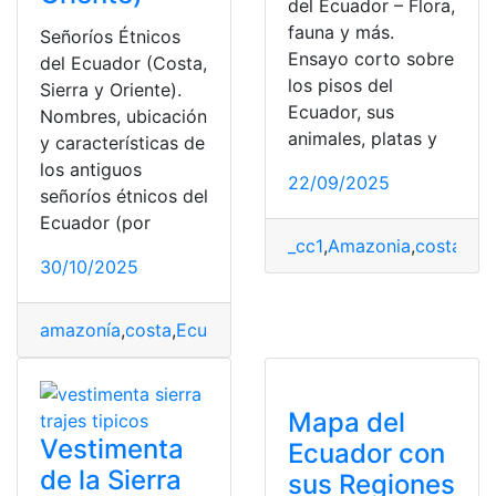
del Ecuador – Flora,
fauna y más.
Señoríos Étnicos
Ensayo corto sobre
del Ecuador (Costa,
los pisos del
Sierra y Oriente).
Ecuador, sus
Nombres, ubicación
animales, platas y
y características de
los antiguos
22/09/2025
señoríos étnicos del
Ecuador (por
_cc1
,
Amazonia
,
costa
,
Ecu
30/10/2025
amazonía
,
costa
,
Ecuador
,
Señoríos étnicos
,
Sierra
Mapa del
Vestimenta
Ecuador con
de la Sierra
sus Regiones