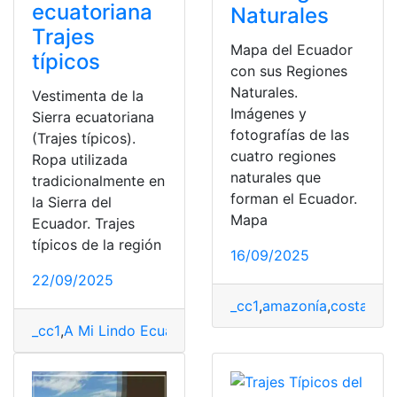
ecuatoriana
Naturales
Trajes
Mapa del Ecuador
típicos
con sus Regiones
Naturales.
Vestimenta de la
Imágenes y
Sierra ecuatoriana
fotografías de las
(Trajes típicos).
cuatro regiones
Ropa utilizada
naturales que
tradicionalmente en
forman el Ecuador.
la Sierra del
Mapa
Ecuador. Trajes
típicos de la región
16/09/2025
22/09/2025
_cc1
,
amazonía
,
costa
,
cos
_cc1
,
A Mi Lindo Ecuador
,
Blog
,
Herramientas Ecuador
,
S