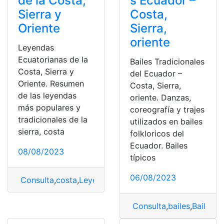
de la Costa,
s Ecuador –
Sierra y
Costa,
Oriente
Sierra,
oriente
Leyendas
Ecuatorianas de la
Bailes Tradicionales
Costa, Sierra y
del Ecuador –
Oriente. Resumen
Costa, Sierra,
de las leyendas
oriente. Danzas,
más populares y
coreografía y trajes
tradicionales de la
utilizados en bailes
sierra, costa
folkloricos del
Ecuador. Bailes
08/08/2023
típicos
06/08/2023
Consulta
,
costa
,
Leyendas
,
Leyendas Ecuatorianas
,
Orie
Consulta
,
bailes
,
Bailes T