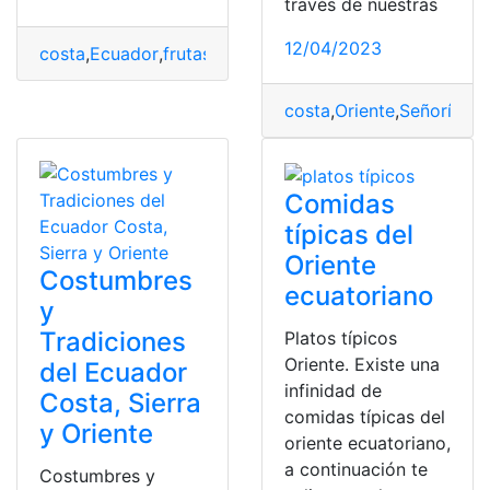
través de nuestras
12/04/2023
costa
,
Ecuador
,
frutas
,
Oriente
,
Sierra
costa
,
Oriente
,
Señoríos é
Comidas
típicas del
Oriente
Costumbres
ecuatoriano
y
Tradiciones
Platos típicos
Oriente. Existe una
del Ecuador
infinidad de
Costa, Sierra
comidas típicas del
y Oriente
oriente ecuatoriano,
a continuación te
Costumbres y