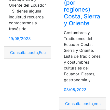
(por
Oriente del Ecuador
regiones)
– Si tienes alguna
Costa, Sierra
inquietud recuerda
y Oriente
contactarnos a
través de
Costumbres y
19/05/2023
Tradiciones del
Ecuador Costa,
Sierra y Oriente.
Consulta
,
costa
,
Ecuador
,
frutas
,
Oriente
,
Sierra
Lista de tradiciones
y costumbres
culturales del
Ecuador. Fiestas,
gastronomía y
03/05/2023
Consulta
,
costa
,
costumb