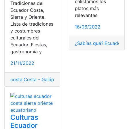
enlistamos los
Tradiciones del
platos más
Ecuador Costa,
relevantes
Sierra y Oriente.
Lista de tradiciones
16/06/2022
y costumbres
culturales del
¿Sabías qué?
,
Ecuador
,
Or
Ecuador. Fiestas,
gastronomía y
21/11/2022
costa
,
Costa - Galápagos
,
costumbres
,
costumbres y tr
Culturas
Ecuador