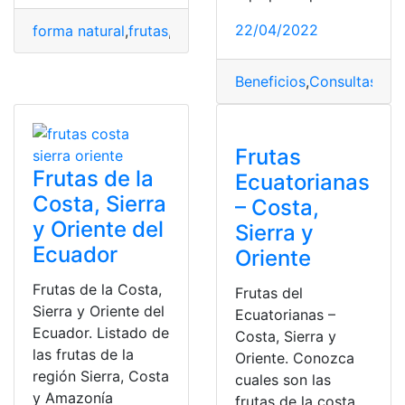
22/04/2022
forma natural
,
frutas
,
limpiar
,
riñones
,
Salud
Beneficios
,
Consultas
,
des
Frutas
Frutas de la
Ecuatorianas
Costa, Sierra
– Costa,
y Oriente del
Sierra y
Ecuador
Oriente
Frutas de la Costa,
Frutas del
Sierra y Oriente del
Ecuatorianas –
Ecuador. Listado de
Costa, Sierra y
las frutas de la
Oriente. Conozca
región Sierra, Costa
cuales son las
y Amazonía
frutas de la costa,