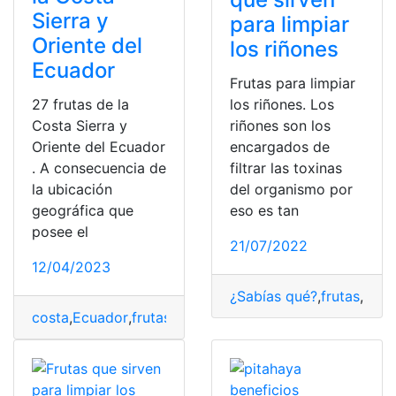
Sierra y
para limpiar
Oriente del
los riñones
Ecuador
Frutas para limpiar
27 frutas de la
los riñones. Los
Costa Sierra y
riñones son los
Oriente del Ecuador
encargados de
. A consecuencia de
filtrar las toxinas
la ubicación
del organismo por
geográfica que
eso es tan
posee el
21/07/2022
12/04/2023
¿Sabías qué?
,
frutas
,
limpi
costa
,
Ecuador
,
frutas
,
Oriente
,
Sierra