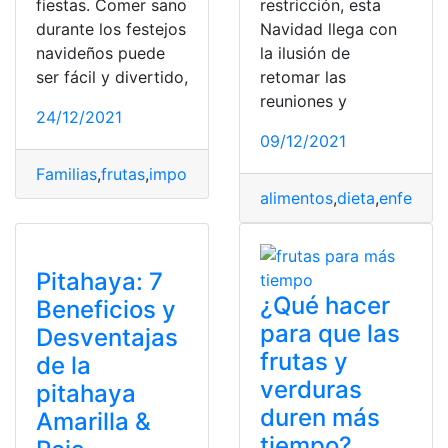
fiestas. Comer sano
restricción, esta
durante los festejos
Navidad llega con
navideños puede
la ilusión de
ser fácil y divertido,
retomar las
reuniones y
24/12/2021
09/12/2021
Familias
,
frutas
,
importantes
,
juegos
,
nutrición
alimentos
,
dieta
,
enferme
Pitahaya: 7
¿Qué hacer
Beneficios y
para que las
Desventajas
frutas y
de la
verduras
pitahaya
duren más
Amarilla &
tiempo?