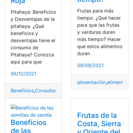
Roja
Frutas para más
Pitahaya: Beneficios
tiempo. ¿Qué hacer
y Desventajas de la
para que las frutas
pitahaya. ¿Qué
y verduras duren
beneficios y
más tiempo? Hacer
desventajas tiene el
que estos alimentos
consumo de
duren
Pitahaya? Conozca
aquí para que
09/09/2021
06/12/2021
alimentación
,
alimentos
,
f
Beneficios
,
Consultas
,
desventajas
,
frutas
,
pitahaya
Frutas de la
Beneficios
Costa, Sierra
de las
y Oriente del