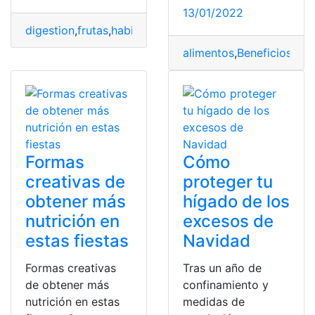
13/01/2022
digestion
,
frutas
,
habitos alimenticios
,
higado graso
,
inf
alimentos
,
Beneficios
,
des
Formas
Cómo
creativas de
proteger tu
obtener más
hígado de los
nutrición en
excesos de
estas fiestas
Navidad
Formas creativas
Tras un año de
de obtener más
confinamiento y
nutrición en estas
medidas de