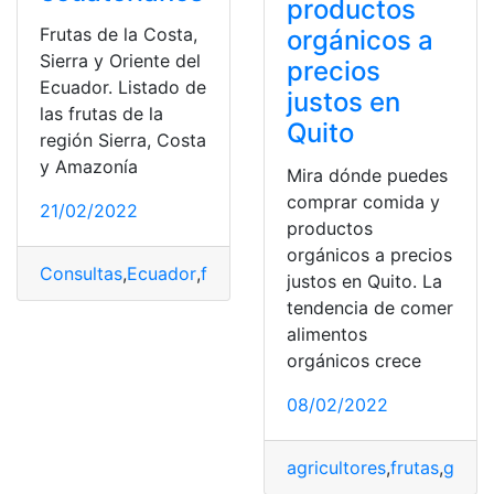
productos
Frutas de la Costa,
orgánicos a
Sierra y Oriente del
precios
Ecuador. Listado de
justos en
las frutas de la
Quito
región Sierra, Costa
y Amazonía
Mira dónde puedes
comprar comida y
21/02/2022
productos
orgánicos a precios
Consultas
,
Ecuador
,
frutas
,
frutitas
,
top2
justos en Quito. La
tendencia de comer
alimentos
orgánicos crece
08/02/2022
agricultores
,
frutas
,
grano