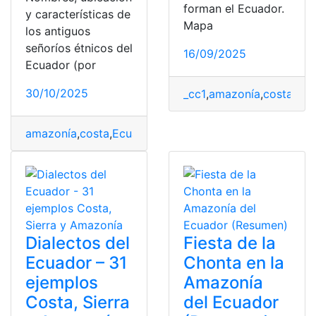
forman el Ecuador.
y características de
Mapa
los antiguos
señoríos étnicos del
16/09/2025
Ecuador (por
30/10/2025
_cc1
,
amazonía
,
costa
,
cos
amazonía
,
costa
,
Ecuador
,
Señoríos étnicos
,
Sierra
Dialectos del
Fiesta de la
Ecuador – 31
Chonta en la
ejemplos
Amazonía
Costa, Sierra
del Ecuador