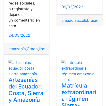
redes sociales,
09/02/2022
o regístrate y
déjanos
un comentario en
amazonía
,
celebración
,
Ch
esta
24/05/2022
amazonía
,
Grado
,
lineamientos
,
Proyecto
,
Sierra
Artesanías
Matrícula
del Ecuador:
extraordinari
Costa, Sierra
a régimen
y Amazonía
Sierra-