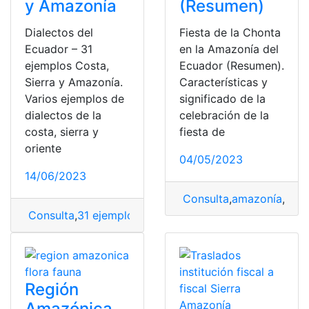
y Amazonía
(Resumen)
Dialectos del
Fiesta de la Chonta
Ecuador – 31
en la Amazonía del
ejemplos Costa,
Ecuador (Resumen).
Sierra y Amazonía.
Características y
Varios ejemplos de
significado de la
dialectos de la
celebración de la
costa, sierra y
fiesta de
oriente
04/05/2023
14/06/2023
Consulta
,
amazonía
,
Cho
Consulta
,
31 ejemplos
,
amazonía
,
costa
,
dialectos
,
diale
Región
Amazónica