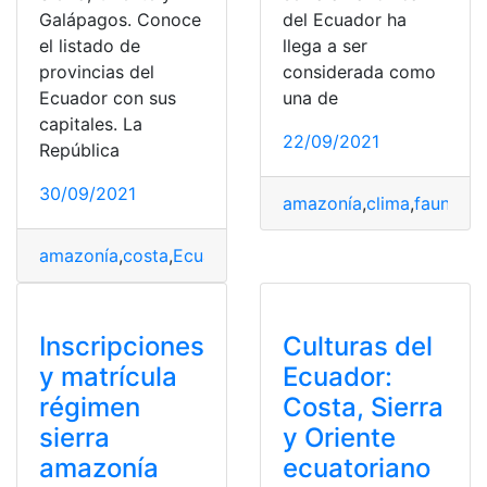
Galápagos. Conoce
del Ecuador ha
el listado de
llega a ser
provincias del
considerada como
Ecuador con sus
una de
capitales. La
22/09/2021
República
30/09/2021
amazonía
,
clima
,
fauna
,
flo
amazonía
,
costa
,
Ecuador
,
Herramientas
,
Sierra
Inscripciones
Culturas del
y matrícula
Ecuador:
régimen
Costa, Sierra
sierra
y Oriente
amazonía
ecuatoriano