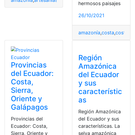
amazonía
,
artesanías
,
costa
,
Ecuador
,
Sierra
hermosos paisajes
26/10/2021
amazonía
,
costa
,
costa - 
Región
Provincias
Amazónica
del Ecuador:
del Ecuador
Costa,
y sus
Sierra,
característic
Oriente y
as
Galápagos
Región Amazónica
Provincias del
del Ecuador y sus
Ecuador: Costa,
características. La
Sierra, Oriente y
selva amazónica