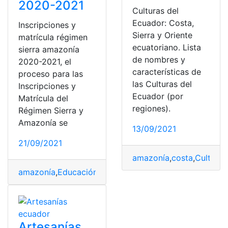
2020-2021
Culturas del
Ecuador: Costa,
Inscripciones y
Sierra y Oriente
matrícula régimen
ecuatoriano. Lista
sierra amazonía
de nombres y
2020-2021, el
características de
proceso para las
las Culturas del
Inscripciones y
Ecuador (por
Matrícula del
regiones).
Régimen Sierra y
Amazonía se
13/09/2021
21/09/2021
amazonía
,
costa
,
Culturas
amazonía
,
Educación
,
inscripción
,
Matrícula
,
régimen
,
Sie
Artesanías