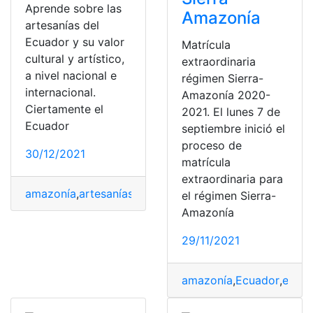
Aprende sobre las
Amazonía
artesanías del
Ecuador y su valor
Matrícula
cultural y artístico,
extraordinaria
a nivel nacional e
régimen Sierra-
internacional.
Amazonía 2020-
Ciertamente el
2021. El lunes 7 de
Ecuador
septiembre inició el
proceso de
30/12/2021
matrícula
extraordinaria para
amazonía
,
artesanías
,
costa
,
Ecuador
,
Sierra
el régimen Sierra-
Amazonía
29/11/2021
amazonía
,
Ecuador
,
extra