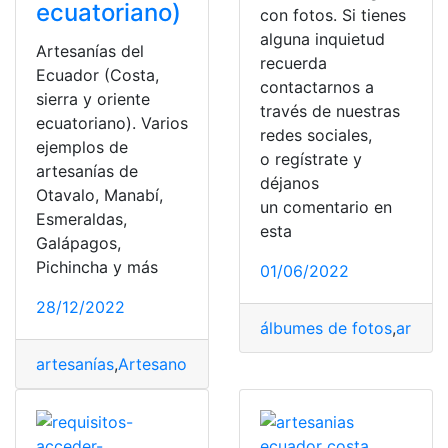
ecuatoriano)
con fotos. Si tienes
alguna inquietud
Artesanías del
recuerda
Ecuador (Costa,
contactarnos a
sierra y oriente
través de nuestras
ecuatoriano). Varios
redes sociales,
ejemplos de
o regístrate y
artesanías de
déjanos
Otavalo, Manabí,
un comentario en
Esmeraldas,
esta
Galápagos,
Pichincha y más
01/06/2022
28/12/2022
álbumes de fotos
,
artes
,
a
artesanías
,
Artesanos
,
Consultas
,
Ecuador