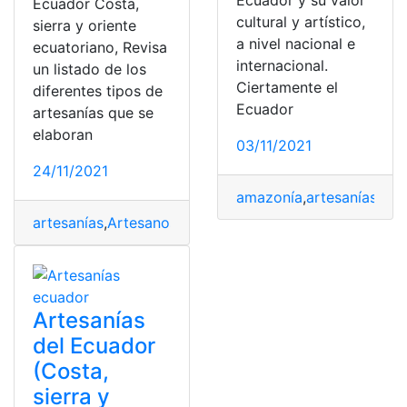
Ecuador y su valor
Ecuador Costa,
cultural y artístico,
sierra y oriente
a nivel nacional e
ecuatoriano, Revisa
internacional.
un listado de los
Ciertamente el
diferentes tipos de
Ecuador
artesanías que se
elaboran
03/11/2021
24/11/2021
amazonía
,
artesanías
,
cos
artesanías
,
Artesanos
,
costa
,
Ecuador
,
Oriente Ecuatoria
Artesanías
del Ecuador
(Costa,
sierra y