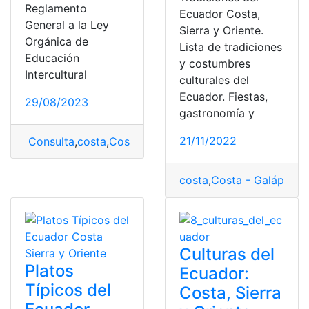
Reglamento
Ecuador Costa,
General a la Ley
Sierra y Oriente.
Orgánica de
Lista de tradiciones
Educación
y costumbres
Intercultural
culturales del
Ecuador. Fiestas,
29/08/2023
gastronomía y
21/11/2022
Consulta
,
costa
,
Costa - Galápagos
,
Cronograma
,
crono
costa
,
Costa - Galápago
Culturas del
Platos
Ecuador:
Típicos del
Costa, Sierra