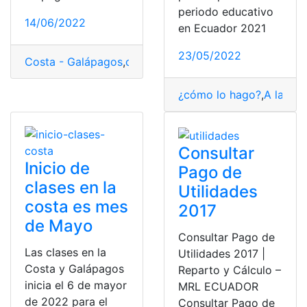
periodo educativo
14/06/2022
en Ecuador 2021
23/05/2022
Costa - Galápagos
,
costa - galápagos
,
FreeFire
,
Galápa
¿cómo lo hago?
,
A la Co
Consultar
Inicio de
Pago de
clases en la
Utilidades
costa es mes
2017
de Mayo
Consultar Pago de
Las clases en la
Utilidades 2017 |
Costa y Galápagos
Reparto y Cálculo –
inicia el 6 de mayor
MRL ECUADOR
de 2022 para el
Consultar Pago de