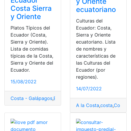
Ecuador
y Oriente
Costa Sierra
ecuatoriano
y Oriente
Culturas del
Platos Típicos del
Ecuador: Costa,
Ecuador (Costa,
Sierra y Oriente
Sierra y Oriente).
ecuatoriano. Lista
Lista de comidas
de nombres y
típicas de la Costa,
características de
Sierra y Oriente del
las Culturas del
Ecuador.
Ecuador (por
regiones).
15/08/2022
14/07/2022
Costa - Galápagos
,
Ecuador
,
platos típicos
,
Sierra - Am
A la Costa
,
costa
,
Costa -