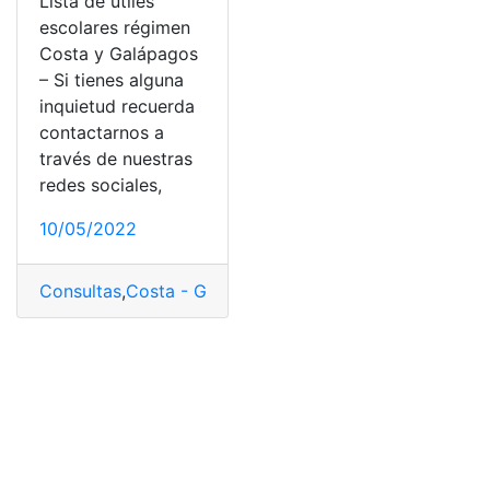
Lista de útiles
escolares régimen
Costa y Galápagos
– Si tienes alguna
inquietud recuerda
contactarnos a
través de nuestras
redes sociales,
10/05/2022
Consultas
,
Costa - Galápagos
,
Ecuador
,
escuelas
,
Herra