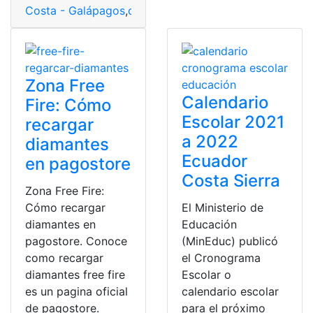
Costa - Galápagos
,
costa - galápagos
,
Galápagos
,
Mult
Zona Free
Calendario
Fire: Cómo
Escolar 2021
recargar
a 2022
diamantes
Ecuador
en pagostore
Costa Sierra
Zona Free Fire:
Cómo recargar
El Ministerio de
diamantes en
Educación
pagostore. Conoce
(MinEduc) publicó
como recargar
el Cronograma
diamantes free fire
Escolar o
es un pagina oficial
calendario escolar
de pagostore.
para el próximo