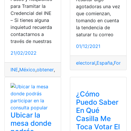
para Tramitar la
agotadoras una vez
Credencial del INE
que comienzan,
– Si tienes alguna
tomando en cuenta
inquietud recuerda
la tendencia de
contactarnos a
saturar tu correo
través de nuestras
01/12/2021
21/02/2022
electoral
,
España
,
Formula
INE
,
México
,
obtener
,
sacar
,
trámites
¿Cómo
Puedo Saber
En Qué
Ubicar la
Casilla Me
mesa donde
Toca Votar El