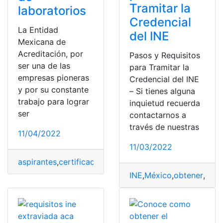
Tramitar la
laboratorios
Credencial
La Entidad
del INE
Mexicana de
Acreditación, por
Pasos y Requisitos
ser una de las
para Tramitar la
empresas pioneras
Credencial del INE
y por su constante
– Si tienes alguna
trabajo para lograr
inquietud recuerda
ser
contactarnos a
través de nuestras
11/04/2022
11/03/2022
aspirantes
,
certificado
,
Certificado EMA
,
Curricular
,
EMA
INE
,
México
,
obtener
,
saca