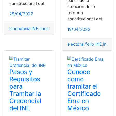
partir de la
constitucional del
creación de la
reforma
29/04/2022
constitucional del
ciudadanía
,
INE
,
número de folio
,
pasos a seguir
,
saber
19/04/2022
electoral
,
folio
,
INE
,
Instit
Pasos y
Conoce
Requisitos
como
para
tramitar el
Tramitar la
Certificado
Credencial
Ema en
del INE
México