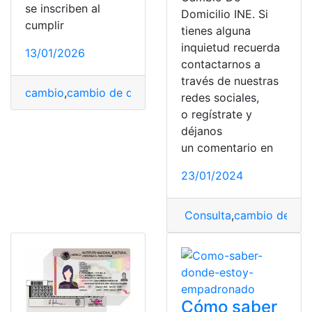
se inscriben al
Domicilio INE. Si
cumplir
tienes alguna
inquietud recuerda
13/01/2026
contactarnos a
través de nuestras
cambio
,
cambio de domicilio
,
domicilio
,
INE
,
Mexico
,
requ
redes sociales,
o regístrate y
déjanos
un comentario en
23/01/2024
Consulta
,
cambio de dom
Cómo saber