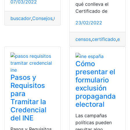
07/03/2022
qué conlleva el
Certificado de
buscador
,
Consejos
,
Gobierno
,
INE
,
información
,
Informe
,
23/02/2022
censos
,
certificado
,
electo
Cómo
presentar el
Pasos y
formulario
Requisitos
exclusión
para
propaganda
Tramitar la
electoral
Credencial
Las campañas
del INE
políticas pueden
Pasos y Requisitos
resultar algo