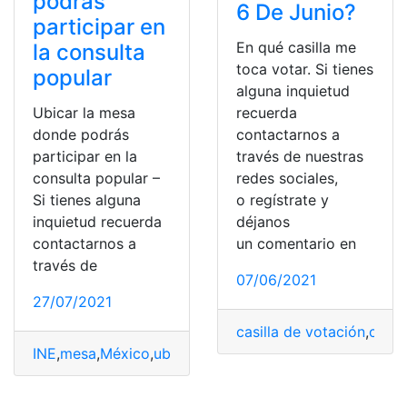
podrás
6 De Junio?
participar en
En qué casilla me
la consulta
toca votar. Si tienes
popular
alguna inquietud
Ubicar la mesa
recuerda
donde podrás
contactarnos a
participar en la
través de nuestras
consulta popular –
redes sociales,
Si tienes alguna
o regístrate y
inquietud recuerda
déjanos
contactarnos a
un comentario en
través de
07/06/2021
27/07/2021
casilla de votación
,
circu
INE
,
mesa
,
México
,
ubicación
,
votaciones
,
votos