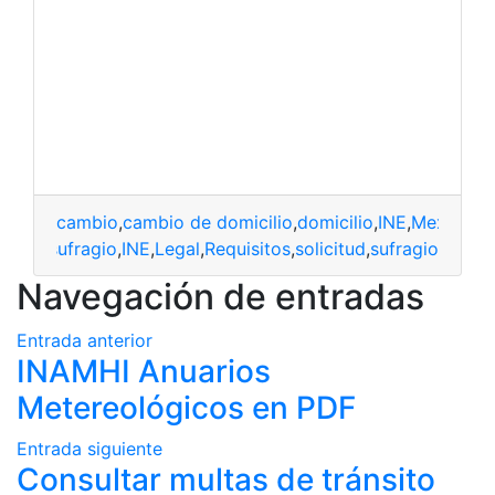
cambio
,
cambio de domicilio
,
domicilio
,
INE
,
Mexico
,
re
ho al sufragio
,
INE
,
Legal
,
Requisitos
,
solicitud
,
sufragio
Navegación de entradas
Entrada anterior
INAMHI Anuarios
Metereológicos en PDF
Entrada siguiente
Consultar multas de tránsito