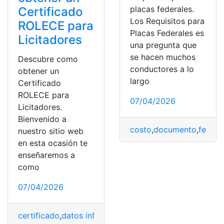
placas federales.
Certificado
Los Requisitos para
ROLECE para
Placas Federales es
Licitadores
una pregunta que
se hacen muchos
Descubre como
conductores a lo
obtener un
largo
Certificado
ROLECE para
07/04/2026
Licitadores.
Bienvenido a
costo
,
documento
,
federa
nuestro sitio web
en esta ocasión te
enseñaremos a
como
07/04/2026
certificado
,
datos informativos
,
empresas
,
España
,
ROLE