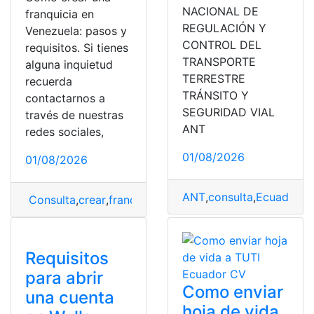
NACIONAL DE
franquicia en
REGULACIÓN Y
Venezuela: pasos y
CONTROL DEL
requisitos. Si tienes
TRANSPORTE
alguna inquietud
TERRESTRE
recuerda
TRÁNSITO Y
contactarnos a
SEGURIDAD VIAL
través de nuestras
ANT
redes sociales,
01/08/2026
01/08/2026
ANT
,
consulta
,
Ecuador
,
la
Consulta
,
crear
,
franquicias
,
venezuela
Requisitos
para abrir
Como enviar
una cuenta
hoja de vida