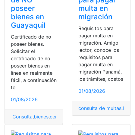
poseer
multa en
bienes en
migración
Guayaquil
Requisitos para
pagar multa en
Certificado de no
migración. Amigo
poseer bienes.
lector, conoce los
Solicitar el
requisitos para
certificado de no
pagar multa en
poseer bienes en
migración Panamá,
línea en realmente
los trámites, costos
fácil, a continuación
te
01/08/2026
01/08/2026
consulta de multas
,
Inmig
Consulta
,
bienes
,
certificado
,
Guayaquil
,
no poseer