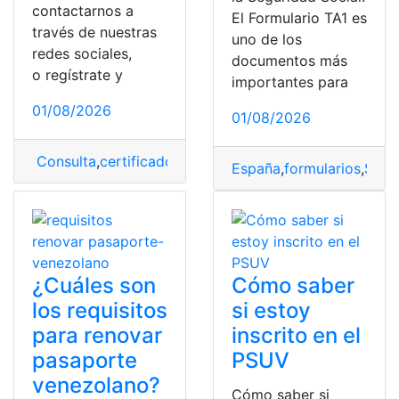
contactarnos a
El Formulario TA1 es
través de nuestras
uno de los
redes sociales,
documentos más
o regístrate y
importantes para
01/08/2026
01/08/2026
Consulta
,
certificado
,
Certificado Parcelario
,
Parcelario
España
,
formularios
,
Sist
¿Cuáles son
Cómo saber
los requisitos
si estoy
para renovar
inscrito en el
pasaporte
PSUV
venezolano?
Cómo saber si