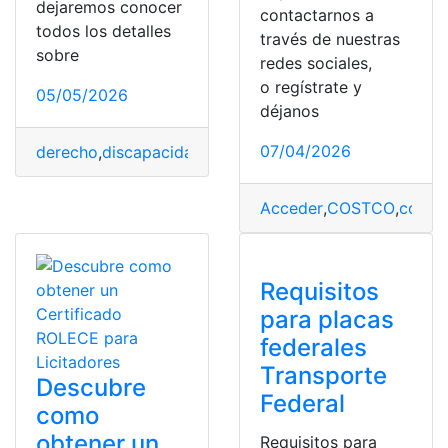
dejaremos conocer
contactarnos a
todos los detalles
través de nuestras
sobre
redes sociales,
o regístrate y
05/05/2026
déjanos
07/04/2026
derecho
,
discapacidad
,
obtener
,
Personas
,
Problemas so
Acceder
,
COSTCO
,
costo
,
Requisitos
para placas
federales
Transporte
Descubre
Federal
como
obtener un
Requisitos para