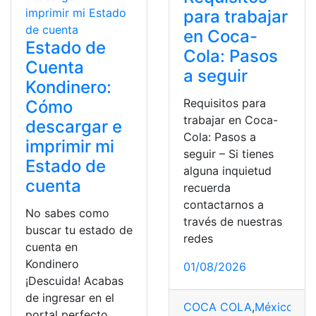
para trabajar
en Coca-
Estado de
Cola: Pasos
Cuenta
a seguir
Kondinero:
Requisitos para
Cómo
trabajar en Coca-
descargar e
Cola: Pasos a
imprimir mi
seguir – Si tienes
Estado de
alguna inquietud
cuenta
recuerda
contactarnos a
No sabes como
través de nuestras
buscar tu estado de
redes
cuenta en
Kondinero
01/08/2026
¡Descuida! Acabas
de ingresar en el
COCA COLA
,
México
,
pro
portal perfecto