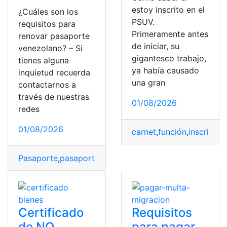
estoy inscrito en el
¿Cuáles son los
PSUV.
requisitos para
Primeramente antes
renovar pasaporte
de iniciar, su
venezolano? – Si
gigantesco trabajo,
tienes alguna
ya había causado
inquietud recuerda
una gran
contactarnos a
través de nuestras
01/08/2026
redes
01/08/2026
carnet
,
función
,
inscrito
,
Re
Pasaporte
,
pasaporte biométrico
,
pasaporte Covid
,
pas
Certificado
Requisitos
de NO
para pagar