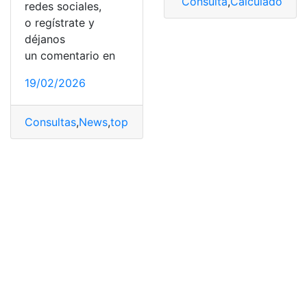
Consulta
,
Calculadora
,
C
redes sociales,
o regístrate y
déjanos
un comentario en
19/02/2026
Consultas
,
News
,
top2