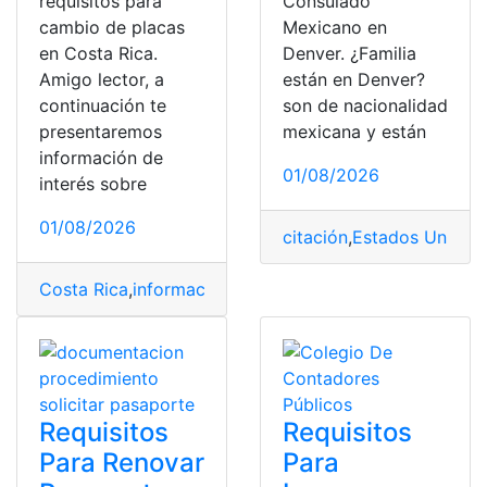
requisitos para
Consulado
cambio de placas
Mexicano en
en Costa Rica.
Denver. ¿Familia
Amigo lector, a
están en Denver?
continuación te
son de nacionalidad
presentaremos
mexicana y están
información de
01/08/2026
interés sobre
01/08/2026
citación
,
Estados Unidos
,
Costa Rica
,
información
,
placa
,
Requisitos
,
trámite
,
Vehíc
Requisitos
Requisitos
Para Renovar
Para