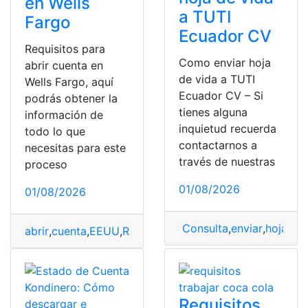
en Wells
a TUTI
Fargo
Ecuador CV
Requisitos para
Como enviar hoja
abrir cuenta en
de vida a TUTI
Wells Fargo, aquí
Ecuador CV – Si
podrás obtener la
tienes alguna
información de
inquietud recuerda
todo lo que
contactarnos a
necesitas para este
través de nuestras
proceso
01/08/2026
01/08/2026
Consulta
,
enviar
,
hoja de 
abrir
,
cuenta
,
EEUU
,
Requisitos
,
sistema de consultas
,
usu
Requisitos