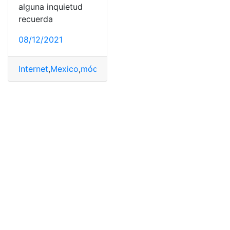
alguna inquietud
recuerda
08/12/2021
Internet
,
Mexico
,
módem
,
señal
,
tecnologia
,
Telmex
,
WiFi