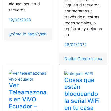
alguna inquietud
inquietud recuerda
recuerda
contactarnos a
través de nuestras
12/03/2023
redes sociales, o
regístrate y déjanos
¿cómo lo hago?
,
señal
,
Telmex
un
28/07/2022
Digital
,
Directos
,
ecuavisa
Cosas que
Ver
están
Teleamazona
bloqueando
s en VIVO
la señal WiFi
Ecuador –
en tu casa