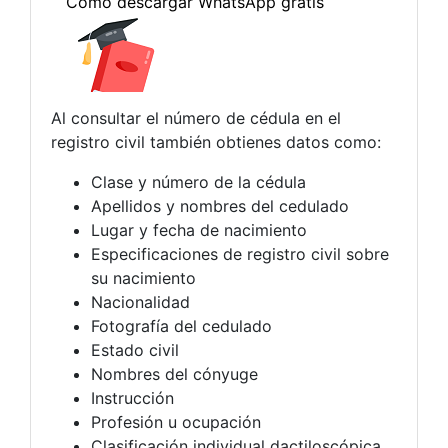
Al consultar el número de cédula en el
registro civil también obtienes datos como:
Clase y número de la cédula
Apellidos y nombres del cedulado
Lugar y fecha de nacimiento
Especificaciones de registro civil sobre
su nacimiento
Nacionalidad
Fotografía del cedulado
Estado civil
Nombres del cónyuge
Instrucción
Profesión u ocupación
Clasificación individual dactiloscópica