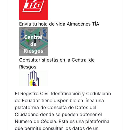
El Registro Civil Identificación y Cedulación
de Ecuador tiene disponible en línea una
plataforma de Consulta de Datos del
Ciudadano donde se pueden obtener el
Número de Cédula. Esta es una plataforma
que permite consultar los datos de un