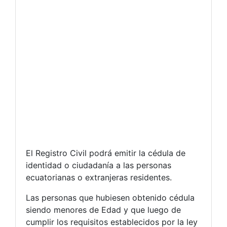
El Registro Civil podrá emitir la cédula de
identidad o ciudadanía a las personas
ecuatorianas o extranjeras residentes.
Las personas que hubiesen obtenido cédula
siendo menores de Edad y que luego de
cumplir los requisitos establecidos por la ley