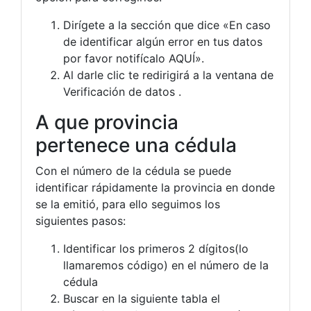
Dirígete a la sección que dice «En caso
de identificar algún error en tus datos
por favor notifícalo AQUÍ».
Al darle clic te redirigirá a la ventana de
Verificación de datos .
A que provincia
pertenece una cédula
Con el número de la cédula se puede
identificar rápidamente la provincia en donde
se la emitió, para ello seguimos los
siguientes pasos:
Identificar los primeros 2 dígitos(lo
llamaremos código) en el número de la
cédula
Buscar en la siguiente tabla el