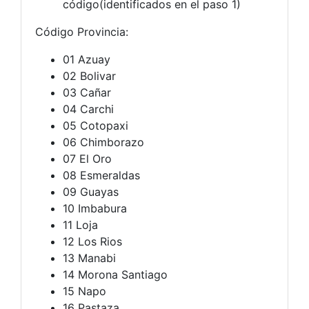
código(identificados en el paso 1)
Código Provincia:
01 Azuay
02 Bolivar
03 Cañar
04 Carchi
05 Cotopaxi
06 Chimborazo
07 El Oro
08 Esmeraldas
09 Guayas
10 Imbabura
11 Loja
12 Los Rios
13 Manabi
14 Morona Santiago
15 Napo
16 Pastaza