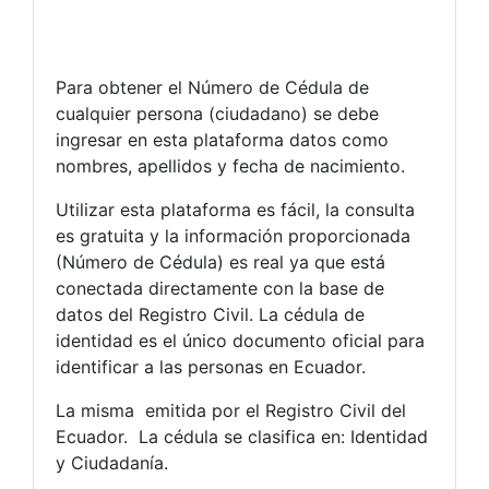
Para obtener el Número de Cédula de
cualquier persona (ciudadano) se debe
ingresar en esta plataforma datos como
nombres, apellidos y fecha de nacimiento.
Utilizar esta plataforma es fácil, la consulta
es gratuita y la información proporcionada
(Número de Cédula) es real ya que está
conectada directamente con la base de
datos del Registro Civil. La cédula de
identidad es el único documento oficial para
identificar a las personas en Ecuador.
La misma emitida por el Registro Civil del
Ecuador. La cédula se clasifica en: Identidad
y Ciudadanía.