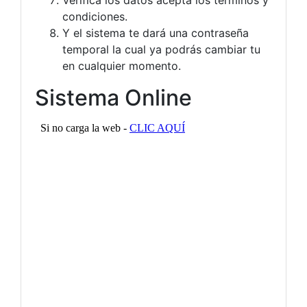
Verifica los datos acepta los términos y
condiciones.
Y el sistema te dará una contraseña
temporal la cual ya podrás cambiar tu
en cualquier momento.
Sistema Online