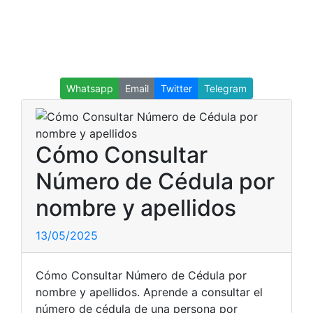
Whatsapp
Email
Twitter
Telegram
Cómo Consultar
Número de Cédula por
nombre y apellidos
13/05/2025
Cómo Consultar Número de Cédula por
nombre y apellidos. Aprende a consultar el
número de cédula de una persona por