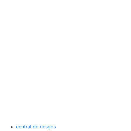
central de riesgos