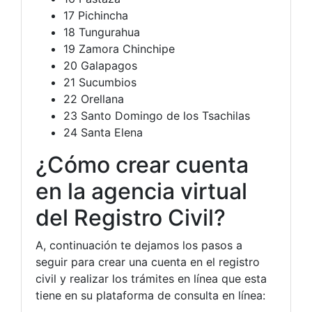
17 Pichincha
18 Tungurahua
19 Zamora Chinchipe
20 Galapagos
21 Sucumbios
22 Orellana
23 Santo Domingo de los Tsachilas
24 Santa Elena
¿Cómo crear cuenta
en la agencia virtual
del Registro Civil?
A, continuación te dejamos los pasos a
seguir para crear una cuenta en el registro
civil y realizar los trámites en línea que esta
tiene en su plataforma de consulta en línea: