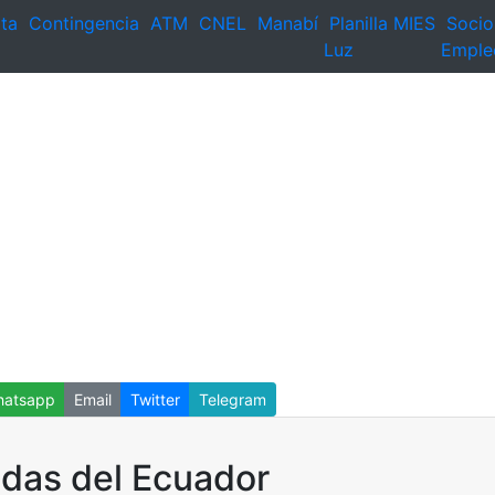
ta
Contingencia
ATM
CNEL
Manabí
Planilla
MIES
Socio
Luz
Emple
atsapp
Email
Twitter
Telegram
idas del Ecuador