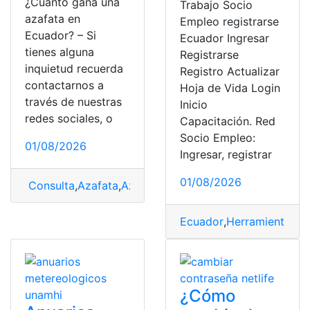
¿Cuánto gana una
Trabajo Socio
azafata en
Empleo registrarse
Ecuador? – Si
Ecuador Ingresar
tienes alguna
Registrarse
inquietud recuerda
Registro Actualizar
contactarnos a
Hoja de Vida Login
través de nuestras
Inicio
redes sociales, o
Capacitación. Red
Socio Empleo:
01/08/2026
Ingresar, registrar
01/08/2026
Consulta
,
Azafata
,
Azafata en Ecuador
,
sueldo
Ecuador
,
Herramientas E
¿Cómo