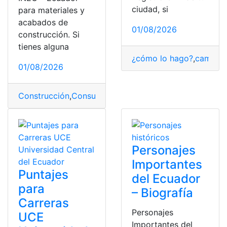
ciudad, si
para materiales y
acabados de
01/08/2026
construcción. Si
tienes alguna
¿cómo lo hago?
,
cambio
,
01/08/2026
Construcción
,
Consultas
,
Ecuador
,
Materiales
,
Precios
,
to
Personajes
Importantes
Puntajes
del Ecuador
para
– Biografía
Carreras
Personajes
UCE
Importantes del