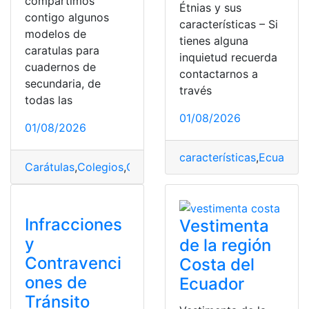
compartimos
Étnias y sus
contigo algunos
características – Si
modelos de
tienes alguna
caratulas para
inquietud recuerda
cuadernos de
contactarnos a
secundaria, de
través
todas las
01/08/2026
01/08/2026
características
,
Ecuador
,
Carátulas
,
Colegios
,
Creativo
,
Cuadernos
,
Ecuador
,
Jóve
Infracciones
Vestimenta
y
de la región
Contravenci
Costa del
ones de
Ecuador
Tránsito