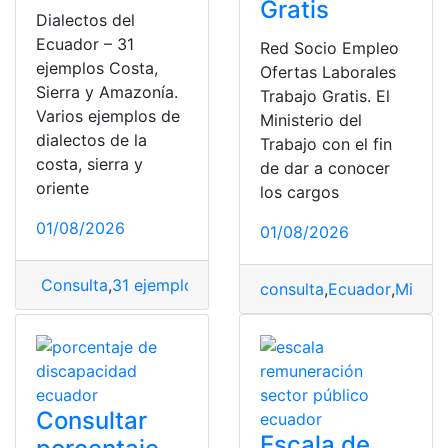
Gratis
Dialectos del
Ecuador – 31
Red Socio Empleo
ejemplos Costa,
Ofertas Laborales
Sierra y Amazonía.
Trabajo Gratis. El
Varios ejemplos de
Ministerio del
dialectos de la
Trabajo con el fin
costa, sierra y
de dar a conocer
oriente
los cargos
01/08/2026
01/08/2026
Consulta
,
31 ejemplos
,
Sierra y Amazonía
consulta
,
Ecuador
,
Ministe
Consultar
Escala de