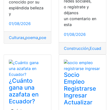
redes sociales,
conocido por su
o regístrate y
espléndida belleza
déjanos
y
un comentario en
01/08/2026
esta
01/08/2026
Culturas
,
poema
,
poemas cortos
,
poeta
,
poetas ecuator
Construcción
,
Ecuador
,
Ma
Socio
¿Cuánto
Empleo
gana una
Registrarse
azafata en
Ingresar
Ecuador?
Actualizar