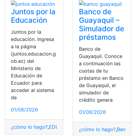
Juntos por la
Banco de
Educación
Guayaquil –
Simulador de
Juntos por la
préstamos
educación. Ingresa
a la página
Banco de
(juntos.educacion.g
Guayaquil. Conoce
ob.ec) del
a continuación las
Ministerio de
cuotas de tu
Educación de
préstamo en Banco
Ecuador para
de Guayaquil, el
acceder al sistema
simulador de
de
crédito genera
01/08/2026
01/08/2026
¿cómo lo hago?
,
EDUCACION
,
fechas
,
Inscripciones
,
pág
¿cómo lo hago?
,
Banco d