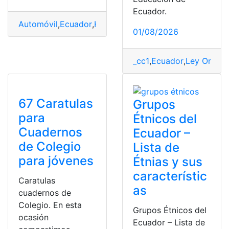
Ecuador.
Automóvil
,
Ecuador
,
Hyundai Creta
,
Precios
,
Valor
01/08/2026
_cc1
,
Ecuador
,
Ley Orgáni
67 Caratulas
Grupos
para
Étnicos del
Cuadernos
Ecuador –
de Colegio
Lista de
para jóvenes
Étnias y sus
característic
Caratulas
as
cuadernos de
Colegio. En esta
Grupos Étnicos del
ocasión
Ecuador – Lista de