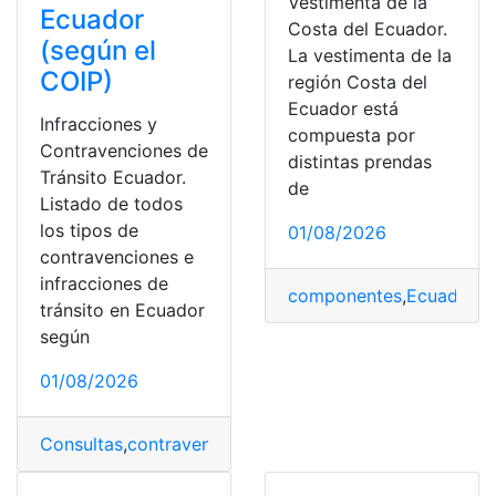
Vestimenta de la
Ecuador
Costa del Ecuador.
(según el
La vestimenta de la
COIP)
región Costa del
Ecuador está
Infracciones y
compuesta por
Contravenciones de
distintas prendas
Tránsito Ecuador.
de
Listado de todos
los tipos de
01/08/2026
contravenciones e
infracciones de
componentes
,
Ecuador
,
R
tránsito en Ecuador
según
01/08/2026
Consultas
,
contravenciones
,
Ecuador
,
infracciones
,
infra