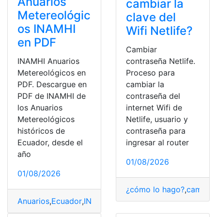
Anuarios
cambiar la
Metereológic
clave del
os INAMHI
Wifi Netlife?
en PDF
Cambiar
INAMHI Anuarios
contraseña Netlife.
Metereológicos en
Proceso para
PDF. Descargue en
cambiar la
PDF de INAMHI de
contraseña del
los Anuarios
internet Wifi de
Metereológicos
Netlife, usuario y
históricos de
contraseña para
Ecuador, desde el
ingresar al router
año
01/08/2026
01/08/2026
¿cómo lo hago?
,
cambiar
Anuarios
,
Ecuador
,
INAMHI
,
Metereológicos
,
PDF
,
top2