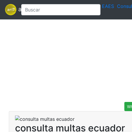
EAES
Consul
ari7
Wh
consulta multas ecuador