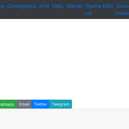
ta
Contingencia
ATM
CNEL
Manabí
Planilla
MIES
Socio
Luz
Emple
atsapp
Email
Twitter
Telegram