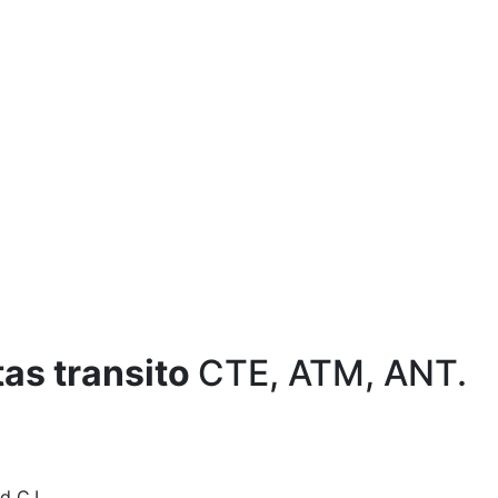
as transito
CTE, ATM, ANT.
d C.I