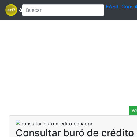
EAES
Consul
ari7
Wh
Consultar buró de crédito