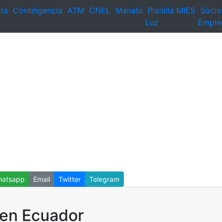
ta
Contingencia
ATM
CNEL
Manabí
Planilla
MIES
Socio
Luz
Emple
atsapp
Email
Twitter
Telegram
 en Ecuador