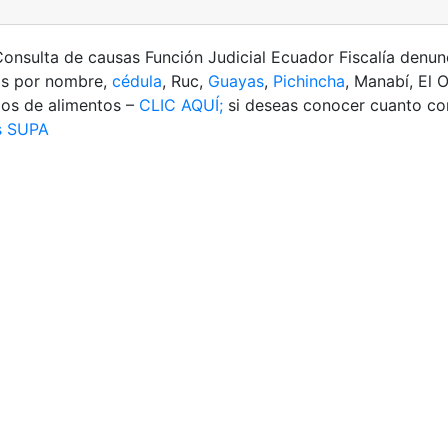
nsulta de causas Función Judicial Ecuador Fiscalía denu
ias por nombre,
cédula
, Ruc,
Guayas
,
Pichincha
, Manabí, El O
ios de alimentos –
CLIC AQUÍ;
si deseas conocer cuanto co
s SUPA