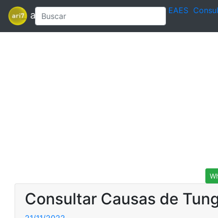
EAES
Consul
ari7
Wh
Consultar Causas de Tun