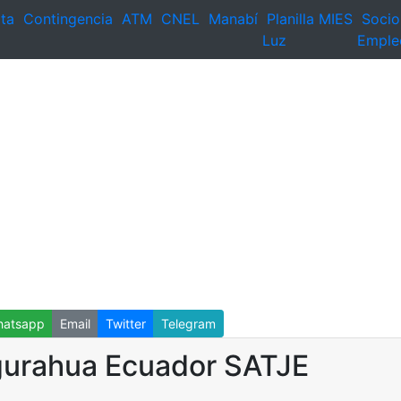
ta
Contingencia
ATM
CNEL
Manabí
Planilla
MIES
Socio
Luz
Emple
atsapp
Email
Twitter
Telegram
gurahua Ecuador SATJE