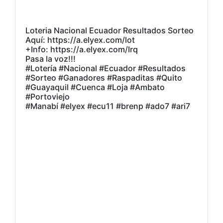
Loteria Nacional Ecuador Resultados Sorteo
Aquí: https://a.elyex.com/lot
+Info: https://a.elyex.com/Irq
Pasa la voz!!!
#Lotería #Nacional #Ecuador #Resultados
#Sorteo #Ganadores #Raspaditas #Quito
#Guayaquil #Cuenca #Loja #Ambato
#Portoviejo
#Manabí #elyex #ecu11 #brenp #ado7 #ari7