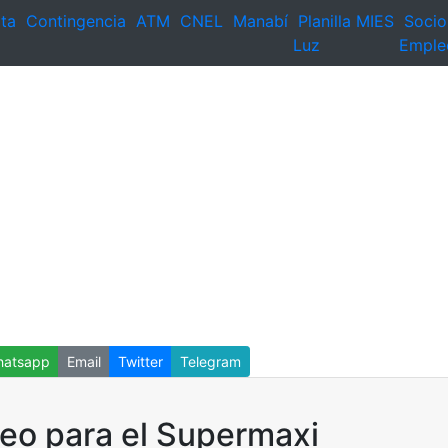
ta
Contingencia
ATM
CNEL
Manabí
Planilla
MIES
Socio
Luz
Emple
atsapp
Email
Twitter
Telegram
eo para el Supermaxi