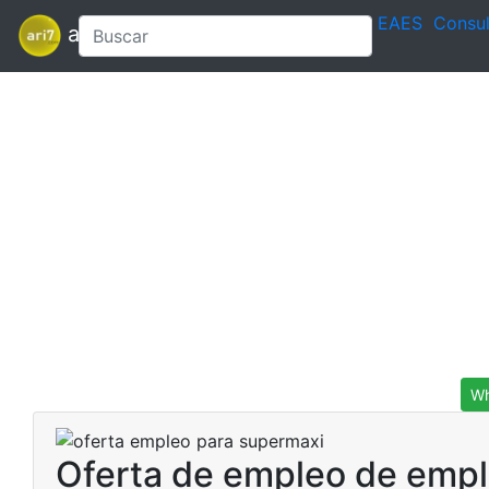
EAES
Consul
ari7
Wh
Oferta de empleo de empl