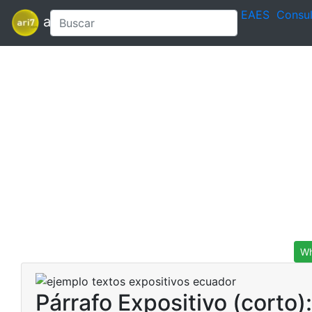
EAES
Consul
ari7
Wh
Párrafo Expositivo (corto)