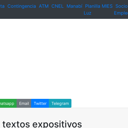
ta
Contingencia
ATM
CNEL
Manabí
Planilla
MIES
Socio
Luz
Emple
atsapp
Email
Twitter
Telegram
: textos expositivos