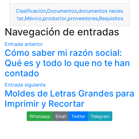
Clasificación
,
Documentos
,
documentos necesarios
,
i
s
,
importar
,
México
,
productor
,
proveedores
,
Requisitos
Navegación de entradas
Entrada anterior
Cómo saber mi razón social:
Qué es y todo lo que no te han
contado
Entrada siguiente
Moldes de Letras Grandes para
Imprimir y Recortar
Whatsapp
Email
Twitter
Telegram