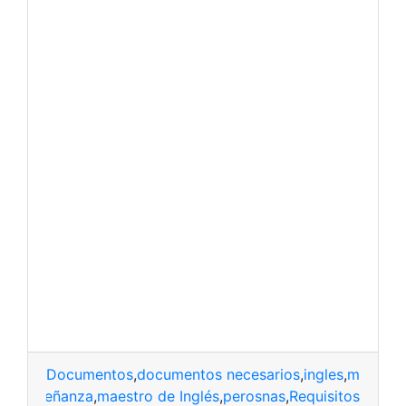
Documentos
,
documentos necesarios
,
ingles
,
maestro
tos
,
enseñanza
,
maestro de Inglés
,
perosnas
,
Requisitos