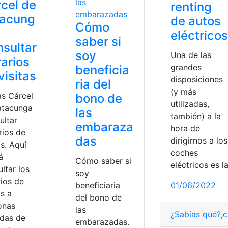
cel de
renting
tacung
de autos
Cómo
eléctricos
saber si
sultar
soy
Una de las
arios
grandes
beneficia
visitas
disposiciones
ria del
(y más
as Cárcel
bono de
utilizadas,
atacunga
las
también) a la
ultar
embaraza
hora de
rios de
das
dirigirnos a los
as. Aquí
coches
á
Cómo saber si
eléctricos es l
ltar los
soy
rios de
beneficiaria
01/06/2022
as a
del bono de
onas
las
¿Sabías qué?
,
c
adas de
embarazadas.