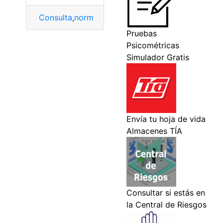
Consulta
,
normas
,
pensiones
,
Retiro
,
Trabajadores
 visita a PPL
cto