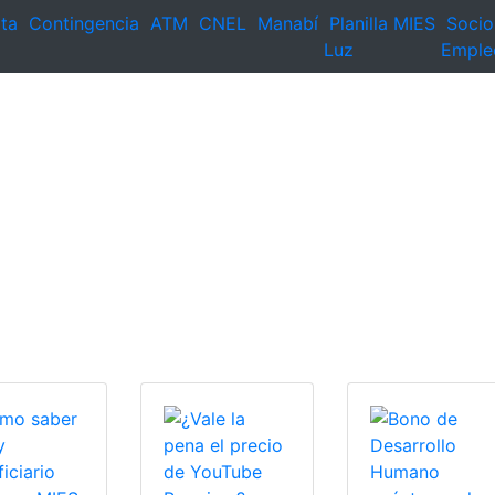
ta
Contingencia
ATM
CNEL
Manabí
Planilla
MIES
Socio
Luz
Emple