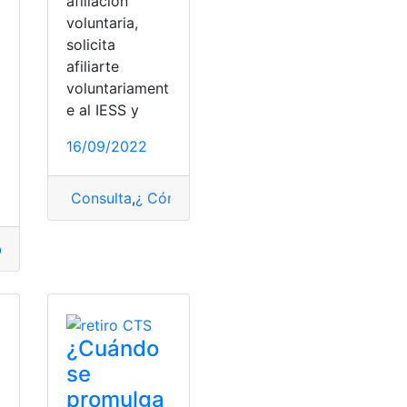
afiliación
voluntaria,
solicita
afiliarte
voluntariament
e al IESS y
16/09/2022
Consulta
,
¿ Cómo saber?
,
Afiliación voluntaria
,
ies
cosud
,
Chile
,
Pasos
,
solicitar
,
tarjeta
iedad
,
Requisitos
¿Cuándo
se
promulga