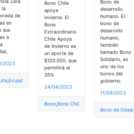
ñola Zara
Bono de
Bono Chile
 la
desarrollo
apoya
orada de
humano. El
invierno. El
jas en
bono de
Bono
s sus
desarrollo
Extraordinario
as a
humano,
Chile Apoya
la
también
de Invierno es
ial,
llamado Bono
un aporte de
Solidario, es
$120.000, que
6/2023
uno de los
permitirá al
bonos del
35%
ulta
,
Ecuador
,
Zara
gobierno
24/04/2023
11/04/2023
iano
Bono
,
Bono Chile
,
Bono Chile apoya invi
Bono de Desar
 voluntaria
,
Afiliado al IESS
,
iess