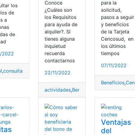
Conoce
para la
ltar los
¿Cuáles son
solicitud,
rios de
los Requisitos
pasos a seguir
as a
para ayuda de
y beneficios
onas
alquiler?. Si
de la Tarjeta
as MESCYT programa inglés
adas de
tienes alguna
Cencosud, en
tad
inquietud
los últimos
recuerda
tiempos
1/2022
contactarnos
07/11/2022
l
,
consulta
,
Ecuador
22/11/2022
Beneficios
,
Cen
actividades
,
Beneficios
,
Plataforma
,
Prop
Ventajas
itas
del