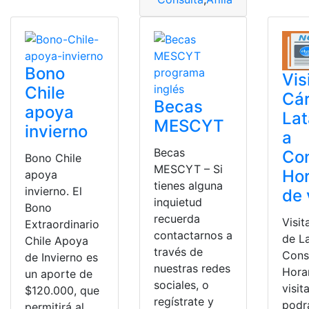
Bono
Vis
Chile
Cár
Becas
apoya
La
MESCYT
invierno
a
Becas
Con
Bono Chile
MESCYT – Si
Hor
apoya
tienes alguna
invierno. El
de 
inquietud
Bono
recuerda
Visit
Extraordinario
contactarnos a
de L
Chile Apoya
través de
Cons
de Invierno es
nuestras redes
Hora
un aporte de
sociales, o
visit
$120.000, que
regístrate y
podr
permitirá al