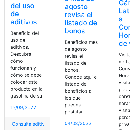
Cár
del uso
agosto
La
de
revisa el
a
aditivos
listado de
Con
bonos
Beneficio del
Hor
uso de
de 
Beneficios mes
aditivos.
de agosto
Descubra
Visit
revisa el
cómo
de L
listado de
funcionan y
Cons
bonos.
cómo se debe
Hora
Conoce aquí el
colocar este
visit
listado de
producto en la
podr
beneficios a
gasolina de su
consu
los que
hora
puedes
15/09/2022
visit
postular
pers
04/08/2022
Consulta
,
aditivos
,
Beneficios
,
gasolina
,
uso
priv