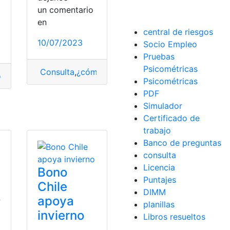
un comentario
en
mium
central de riesgos
10/07/2023
Socio Empleo
Pruebas
Psicométricas
Consulta
,
¿cómo lo hago?
,
Google
,
Google Fotos
o
,
desarrollo
,
Desarrollo Humano
Psicométricas
PDF
Simulador
Certificado de
trabajo
Banco de preguntas
consulta
Licencia
Bono
Puntajes
Chile
DIMM
o
apoya
planillas
invierno
Libros resueltos