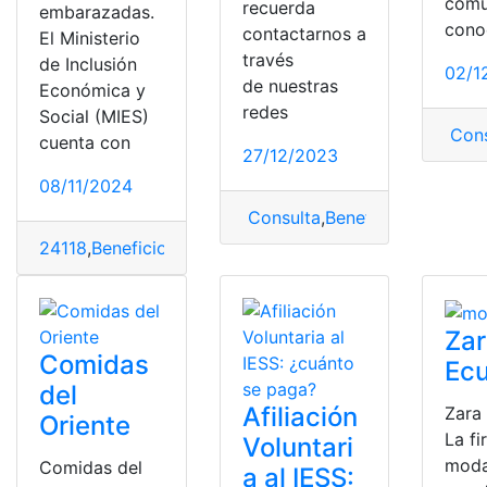
com
recuerda
embarazadas.
cono
contactarnos a
El Ministerio
través
de Inclusión
02/1
de nuestras
Económica y
redes
Social (MIES)
Cons
cuenta con
27/12/2023
08/11/2024
Consulta
,
Beneficios
,
Disney
,
D
24118
,
Beneficio
,
Bono
,
mies
,
Plataforma
,
Proyecto
Za
Comidas
Ec
del
Afiliación
Zara
Oriente
La f
Voluntari
mod
Comidas del
a al IESS: