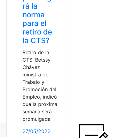
rá la
norma
para el
retiro de
la CTS?
Retiro de la
CTS. Betssy
Chávez
ministra de
Trabajo y
Promoción del
Empleo, indicó
a
que la próxima
semana será
promulgada
arros
,
coches electricos
,
renting
,
ventajas
27/05/2022