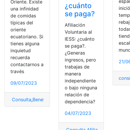
espa
Oriente. Existe
¿cuánto
inició
una infinidad
se paga?
temp
de comidas
reba
típicas del
Afiliación
toda
oriente
Voluntaria al
tiend
ecuatoriano. Si
IESS: ¿cuánto
esca
tienes alguna
se paga?.
mund
inquietud
¿Generas
recuerda
ingresos, pero
21/0
contactarnos a
trabajas de
través
manera
cons
independiente
09/07/2023
o bajo ninguna
relación de
Consulta
,
Beneficios
,
Comidas
,
Oriente
,
Oriente Ecuator
dependencia?
04/07/2023
Consulta
,
Afiliación
,
Afiliación