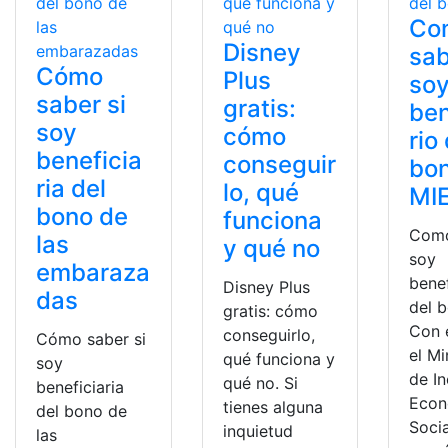
Co
Disney
sab
Cómo
Plus
so
saber si
gratis:
ben
soy
cómo
rio
beneficia
conseguir
bo
ria del
lo, qué
MI
bono de
funciona
Como
las
y qué no
soy
embaraza
benef
Disney Plus
das
del 
gratis: cómo
Con 
conseguirlo,
Cómo saber si
el Mi
qué funciona y
soy
de In
qué no. Si
beneficiaria
Econ
tienes alguna
del bono de
Socia
inquietud
las