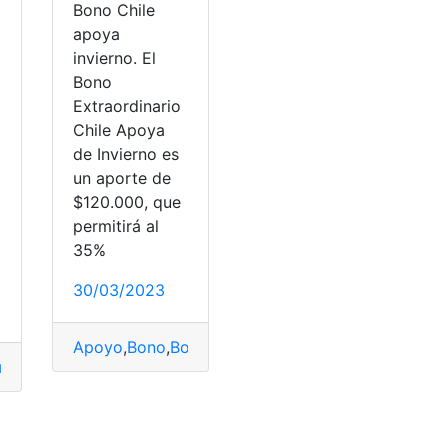
Bono Chile
apoya
invierno. El
Bono
Extraordinario
Chile Apoya
de Invierno es
un aporte de
$120.000, que
permitirá al
35%
30/03/2023
erno
,
Chile
,
Apoyo
invierno
,
Bono
,
Servicios
,
Bono apoya de invierno
,
Servicios Básicos
,
Bono Chile
,
rollo Humano
,
Bono Desarrollo Humano
,
Ecuador