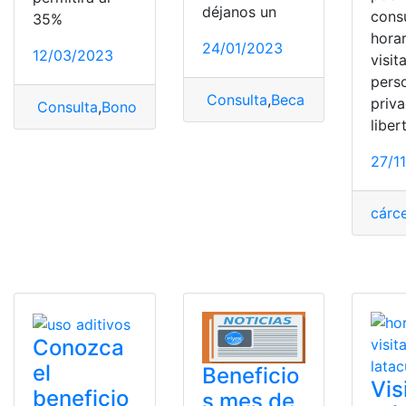
déjanos un
consu
35%
hora
24/01/2023
12/03/2023
visit
pers
Consulta
,
Becas MESCYT
,
Bec
priv
Consulta
,
Bono Chile
,
Bono Chile apoya invierno
,
Chile
liber
27/1
cárce
Conozca
el
Beneficio
Vis
beneficio
s mes de