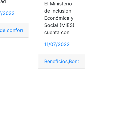
tad
El Ministerio
bsidio
,
trabajador
de Inclusión
7/2022
Económica y
Social (MIES)
 de conformación
,
Horarios
,
horarios de atención
,
horarios de
cuenta con
11/07/2022
Beneficios
,
Bono
,
mies
,
Plataforma
,
Proye