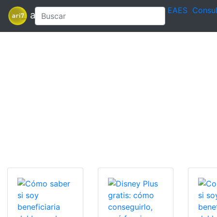
EAES
Consul
ari7