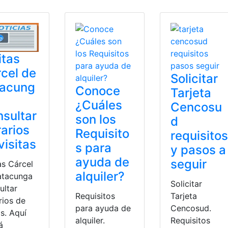
itas
cel de
Solicitar
tacung
Conoce
Tarjeta
¿Cuáles
Cencosu
sultar
son los
d
arios
Requisito
requisitos
visitas
s para
y pasos a
ayuda de
seguir
as Cárcel
alquiler?
atacunga
Solicitar
ultar
Requisitos
Tarjeta
rios de
para ayuda de
Cencosud.
as. Aquí
alquiler.
Requisitos
á