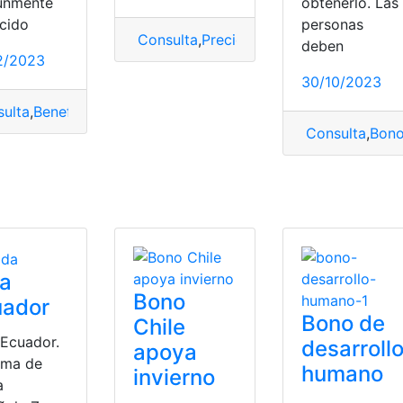
únmente
obtenerlo. Las
cido
personas
Consulta
,
Precio
,
YouTube
,
YouTube Pre
deben
2/2023
30/10/2023
ulta
,
Beneficiario
,
beneficiario del bono
,
Bono MIES
,
mies
Consulta
,
Bon
isney Plus
ra
Bono
uador
Bono de
Chile
 Ecuador.
desarroll
apoya
irma de
humano
invierno
a