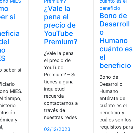
mo
¿Vale la
Bono de
er si
pena el
Desarroll
y
precio de
o
eficia
YouTube
Humano
 del
Premium?
cuánto es
no
¿Vale la pena
el
ES
el precio de
beneficio
YouTube
 saber si
Premium? – Si
Bono de
tienes alguna
iciario
Desarrollo
inquietud
bono MIES.
Humano
recuerda
el tiempo,
entérate de
contactarnos a
nisterio
cuánto es el
través de
clusión
beneficio y
nuestras redes
ómica y
cuáles son los
l,
requisitos para
02/12/2023