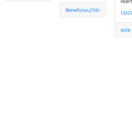
liber
Beneficios
,
Chile
,
Requisitos
,
Su
13/0
acta