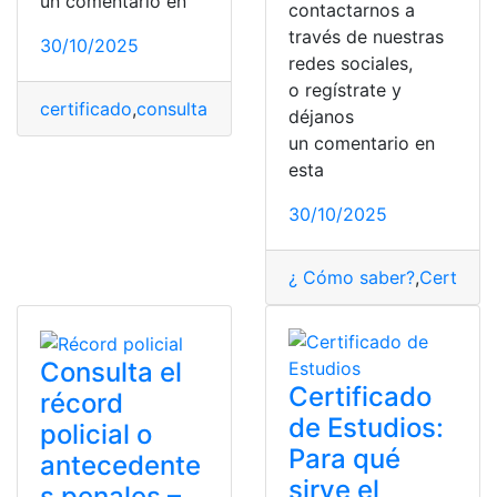
un comentario en
contactarnos a
través de nuestras
30/10/2025
redes sociales,
o regístrate y
certificado
,
consulta
,
iess
,
Tramites
,
Tramites en línea
déjanos
un comentario en
esta
30/10/2025
¿ Cómo saber?
,
Certific
Consulta el
Certificado
récord
de Estudios:
policial o
Para qué
antecedente
sirve el
s penales –