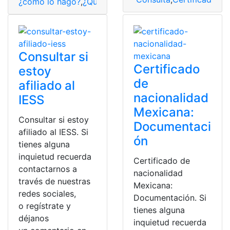
¿cómo lo hago?
,
¿Qué es?
,
Adopción
,
certificado
,
Consul
Consultar si
Certificado
estoy
de
afiliado al
nacionalidad
IESS
Mexicana:
Consultar si estoy
Documentaci
afiliado al IESS. Si
ón
tienes alguna
inquietud recuerda
Certificado de
contactarnos a
nacionalidad
través de nuestras
Mexicana:
redes sociales,
Documentación. Si
o regístrate y
tienes alguna
déjanos
inquietud recuerda