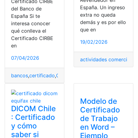
Revendedor en
Certificado CIRBE
España. Un ingreso
del Banco de
extra no queda
España Si te
demás y es por ello
interesa conocer
que en
qué conlleva el
Certificado CIRBE
19/02/2026
en
07/04/2026
actividades comerciales
,
bancos
,
certificado
,
CIRBE
,
documento
,
España
Modelo de
DICOM Chile
Certificado
: Certificado
de Trabajo
y cómo
en Word –
saber si
Ejemplo