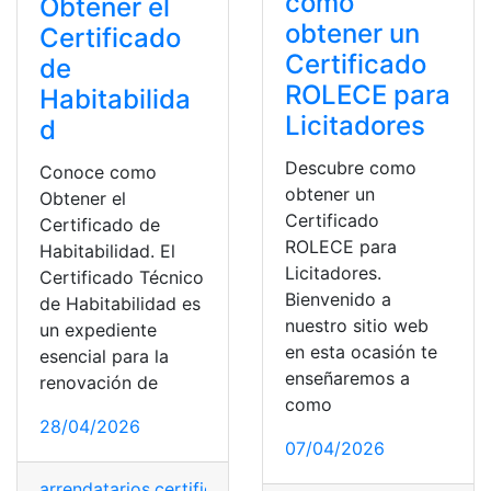
como
Obtener el
obtener un
Certificado
Certificado
de
ROLECE para
Habitabilida
Licitadores
d
Descubre como
Conoce como
obtener un
Obtener el
Certificado
Certificado de
ROLECE para
Habitabilidad. El
Licitadores.
Certificado Técnico
Bienvenido a
de Habitabilidad es
nuestro sitio web
un expediente
en esta ocasión te
esencial para la
enseñaremos a
renovación de
como
28/04/2026
07/04/2026
arrendatarios
,
certificado
,
contrato de alquiler
,
dueño vi