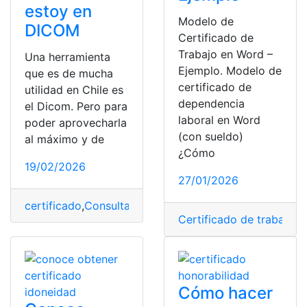
estoy en
Modelo de
DICOM
Certificado de
Trabajo en Word –
Una herramienta
Ejemplo. Modelo de
que es de mucha
certificado de
utilidad en Chile es
dependencia
el Dicom. Pero para
laboral en Word
poder aprovecharla
(con sueldo)
al máximo y de
¿Cómo
19/02/2026
27/01/2026
certificado
,
Consultas
,
DICOM Chile
,
Herramienta
,
infor
Certificado de trabajo
,
C
Cómo hacer