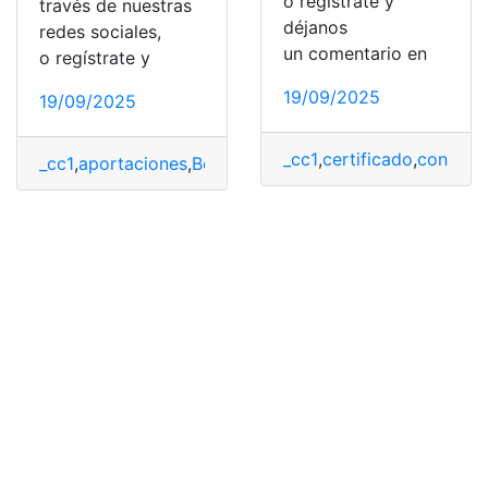
o regístrate y
través de nuestras
déjanos
redes sociales,
un comentario en
o regístrate y
19/09/2025
19/09/2025
_cc1
,
certificado
,
consulta
_cc1
,
aportaciones
,
Beneficios
,
certificado
,
Requisitos
,
tr