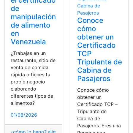
el certificado
de
manipulación
Conoce
de alimento
cómo
en
obtener un
Venezuela
Certificado
TCP
¿Trabajas en un
restaurante, sitio de
Tripulante de
venta de comida
Cabina de
rápida o tienes tu
Pasajeros
propio negocio
elaborando
Conoce cómo
diferentes tipos de
obtener un
alimentos?
Certificado TCP –
Tripulante de
01/08/2026
Cabina de
Pasajeros. Eres una
¿cómo lo hago?
,
alimentos
,
certificado
,
manipulación
,
ve
Persona con