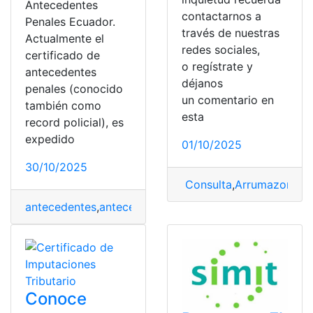
Antecedentes
contactarnos a
Penales Ecuador.
través de nuestras
Actualmente el
redes sociales,
certificado de
o regístrate y
antecedentes
déjanos
penales (conocido
un comentario en
también como
esta
record policial), es
expedido
01/10/2025
30/10/2025
Consulta
,
Arrumazon
,
Cer
antecedentes
,
antecedentes penales
,
certificado de an
Conoce