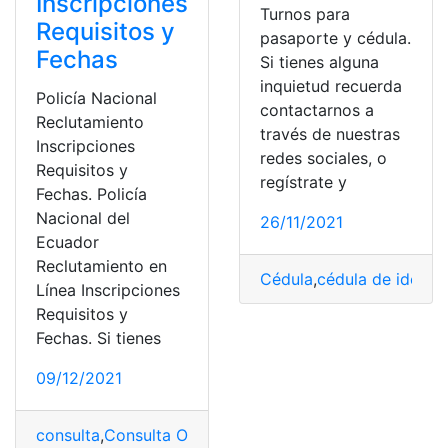
Inscripciones
Turnos para
Requisitos y
pasaporte y cédula.
Fechas
Si tienes alguna
inquietud recuerda
Policía Nacional
contactarnos a
Reclutamiento
través de nuestras
Inscripciones
redes sociales, o
Requisitos y
regístrate y
Fechas. Policía
Nacional del
26/11/2021
Ecuador
Reclutamiento en
Cédula
,
cédula de identi
Línea Inscripciones
Requisitos y
Fechas. Si tienes
09/12/2021
consulta
,
Consulta Online
,
Policía Nacional
,
proceso
,
Rec