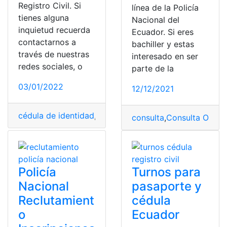
Registro Civil. Si
línea de la Policía
tienes alguna
Nacional del
inquietud recuerda
Ecuador. Si eres
contactarnos a
bachiller y estas
través de nuestras
interesado en ser
redes sociales, o
parte de la
03/01/2022
12/12/2021
cédula de identidad
,
Pasaporte
,
Registro Civil
,
Turno
,
Tur
consulta
,
Consulta Online
Policía
Turnos para
Nacional
pasaporte y
Reclutamient
cédula
o
Ecuador