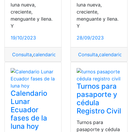
luna nueva,
luna nueva,
creciente,
creciente,
menguante y llena.
menguante y llena.
Y
Y
19/10/2023
28/09/2023
Consulta
,
calendario
,
Calendario Lunar
Consulta
,
fases
,
calendario
,
Fases de l
,
Cal
Turnos para
Calendario
pasaporte y
Lunar
cédula
Ecuador
Registro Civil
fases de la
Turnos para
luna hoy
pasaporte y cédula