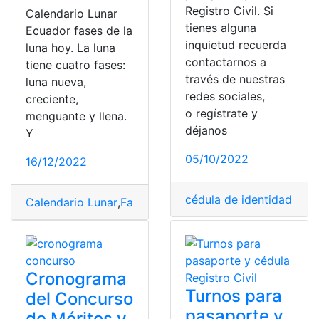
Registro Civil. Si
Calendario Lunar
tienes alguna
Ecuador fases de la
inquietud recuerda
luna hoy. La luna
contactarnos a
tiene cuatro fases:
través de nuestras
luna nueva,
redes sociales,
creciente,
o regístrate y
menguante y llena.
déjanos
Y
05/10/2022
16/12/2022
cédula de identidad
,
Pas
Calendario Lunar
,
Fases de la luna
,
Luna creciente
,
Luna 
Cronograma
Turnos para
del Concurso
pasaporte y
de Méritos y