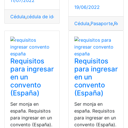
11/07/2022
19/06/2022
Cédula
,
cédula de identidad
,
Ecuador
,
fases
,
Pasaporte
,
R
Cédula
,
Pasaporte
,
Regist
Requisitos
Requisitos
para ingresar
para ingresar
en un
en un
convento
convento
(España)
(España)
Ser monja en
Ser monja en
españa. Requisitos
españa. Requisitos
para ingresar en un
para ingresar en un
convento (España).
convento (España).