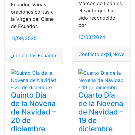
Marcos de León es
Ecuador. Varias
el santo que ha
oraciones cortas a
sido reconocido
la Virgen del Cisne
por
de Ecuador.
15/08/2024
11/09/2025
Conflicto
,
exp1
,
Novena
,
O
_cc1
,
cortas
,
Ecuador
,
la churonita
,
Oración
,
virgen del ci
Quinto Día
Cuarto Día
de la Novena
de la Novena
de Navidad –
de Navidad –
20 de
19 de
diciembre
diciembre