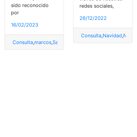
sido reconocido
redes sociales,
por
26/12/2022
16/02/2023
Consulta
,
Navidad
,
Noven
Consulta
,
marcos
,
San Marcos