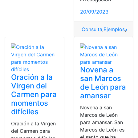
20/09/2023
Consulta
,
Ejemplos
,
objet
Novena a
Oración a la
san Marcos
Virgen del
de León para
Carmen para
amansar
momentos
Novena a san
difíciles
Marcos de León
para amansar. San
Oración a la Virgen
Marcos de León es
del Carmen para
el santo que ha