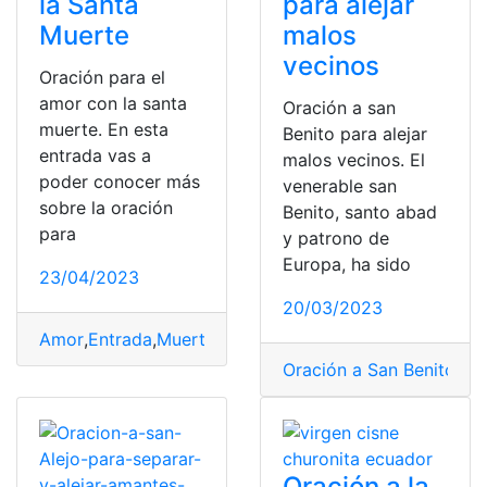
la Santa
para alejar
Muerte
malos
vecinos
Oración para el
amor con la santa
Oración a san
muerte. En esta
Benito para alejar
entrada vas a
malos vecinos. El
poder conocer más
venerable san
sobre la oración
Benito, santo abad
para
y patrono de
Europa, ha sido
23/04/2023
20/03/2023
Amor
,
Entrada
,
Muerte
,
Oración
,
SAnta
,
Santa Muerte
Oración a San Benito
,
San
Oración a la