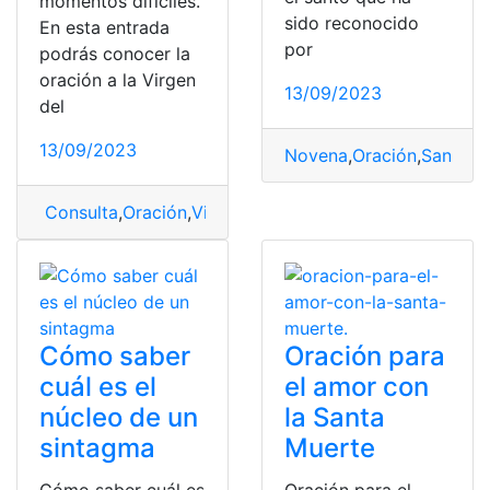
momentos difíciles.
sido reconocido
En esta entrada
por
podrás conocer la
oración a la Virgen
13/09/2023
del
13/09/2023
Novena
,
Oración
,
Santo 
Consulta
,
Oración
,
Virgen
,
Virgen del Carmen
Cómo saber
Oración para
cuál es el
el amor con
núcleo de un
la Santa
sintagma
Muerte