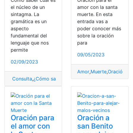
Cómo saber cuál es
Oración para el
el núcleo de un
amor con la santa
sintagma. La
muerte. En esta
gramática es un
entrada vas a
aspecto
poder conocer más
fundamental del
sobre la oración
lenguaje que nos
para
permite
09/05/2023
02/09/2023
Amor
,
Muerte
,
Oración
Consulta
,
¿Cómo saber?
,
Núcleo
,
saber
,
Sintagma
Oración para
Oración a
el amor con
san Benito