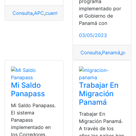
programa
implementado por
Consulta
,
APC
,
cuenta
,
Informes
,
Panamá
,
registrar
el Gobierno de
Panamá con
03/05/2023
Consulta
,
Panamá
,
progr
Mi Saldo
Trabajar En
Panapass
Migración
Panamá
Mi Saldo Panapass.
El sistema
Trabajar En
Panapass
Migración Panamá.
implementado en
A través de los
los Corredores
años los países han