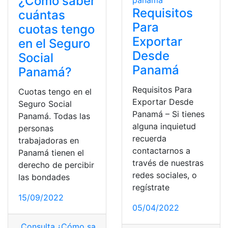
¿Cómo saber
Requisitos
cuántas
Para
cuotas tengo
Exportar
en el Seguro
Desde
Social
Panamá
Panamá?
Requisitos Para
Cuotas tengo en el
Exportar Desde
Seguro Social
Panamá – Si tienes
Panamá. Todas las
alguna inquietud
personas
recuerda
trabajadoras en
contactarnos a
Panamá tienen el
través de nuestras
derecho de percibir
redes sociales, o
las bondades
regístrate
15/09/2022
05/04/2022
Consulta
,
¿Cómo saber?
,
Cuántas tener
,
cuotas
,
seguro 