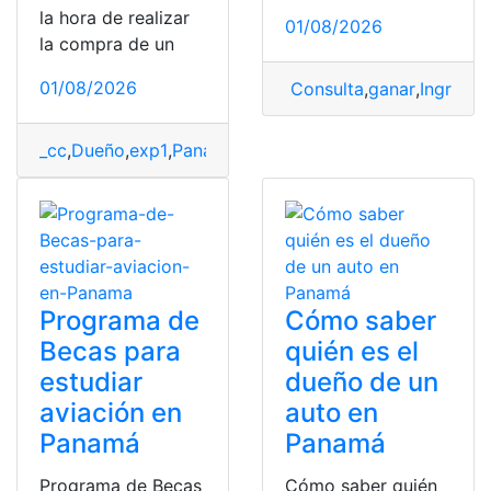
la hora de realizar
01/08/2026
la compra de un
01/08/2026
Consulta
,
ganar
,
Ingresos
_cc
,
Dueño
,
exp1
,
Panamá
,
Placas
,
Propiedad
,
Vehículo
Programa de
Cómo saber
Becas para
quién es el
estudiar
dueño de un
aviación en
auto en
Panamá
Panamá
Programa de Becas
Cómo saber quién