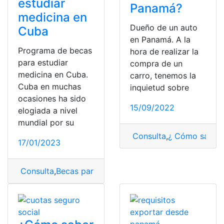
estudiar
Panamá?
medicina en
Dueño de un auto
Cuba
en Panamá. A la
Programa de becas
hora de realizar la
para estudiar
compra de un
medicina en Cuba.
carro, tenemos la
Cuba en muchas
inquietud sobre
ocasiones ha sido
15/09/2022
elogiada a nivel
mundial por su
Consulta
,
¿ Cómo saber
17/01/2023
Consulta
,
Becas para estudiar medicina en Cuba
,
Estud