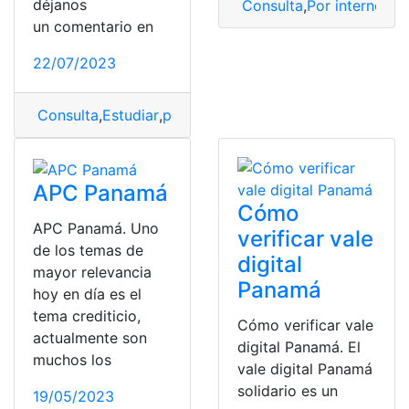
déjanos
Consulta
,
Por internet
,
se
un comentario en
22/07/2023
Consulta
,
Estudiar
,
programa
,
Programa de Becas
,
veter
APC Panamá
Cómo
APC Panamá. Uno
verificar vale
de los temas de
digital
mayor relevancia
Panamá
hoy en día es el
tema crediticio,
Cómo verificar vale
actualmente son
digital Panamá. El
muchos los
vale digital Panamá
solidario es un
19/05/2023