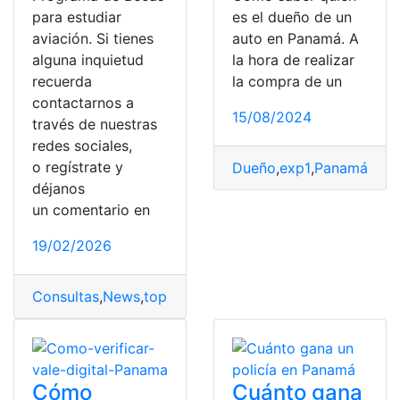
para estudiar
es el dueño de un
aviación. Si tienes
auto en Panamá. A
alguna inquietud
la hora de realizar
recuerda
la compra de un
contactarnos a
15/08/2024
través de nuestras
redes sociales,
o regístrate y
Dueño
,
exp1
,
Panamá
,
Pla
déjanos
un comentario en
19/02/2026
Consultas
,
News
,
top2
Cómo
Cuánto gana