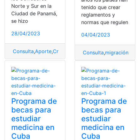
Norte y Sur en la
tenido que crear
Ciudad de Panamá,
reglamentos y
se hizo
normas que regulen
28/04/2023
04/04/2023
Consulta
,
Aporte
,
Crédito
,
Panapass
,
Pasaporte
,
saldo
Consulta
,
migración
,
mig
Programa de
Programa de
becas para
becas para
estudiar
estudiar
medicina en
medicina en
Cuba
Cuba