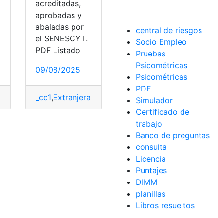
acreditadas,
aprobadas y
abaladas por
central de riesgos
el SENESCYT.
Socio Empleo
PDF Listado
Pruebas
Psicométricas
09/08/2025
Psicométricas
PDF
s
,
Huawei Watch
_cc1
,
Extranjeras
,
Listado
,
Senescyt
,
Huawei Watch
,
Universidades
,
Listado
,
,
universitar
Senescyt
,
Simulador
Certificado de
trabajo
Banco de preguntas
consulta
Licencia
Puntajes
DIMM
planillas
Libros resueltos