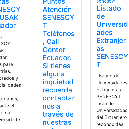
cas
Puntos
Listado
NESCY
Atención
de
PUSAK
SENESCY
Universid
uador
T
ades
Teléfonos
s
Extranjer
, Call
ESCYT
as
Center
AK
SENESCY
Ecuador.
dor.
T
s para
Si tienes
rías,
alguna
Listado de
orados y
inquietud
Universidades
cialidades
recuerda
Extranjeras
SENESCYT.
contactar
torianos,
Lista de
nos a
ante el
Universidades
rama
través de
del Extranjero
versidade
nuestras
reconocidas,