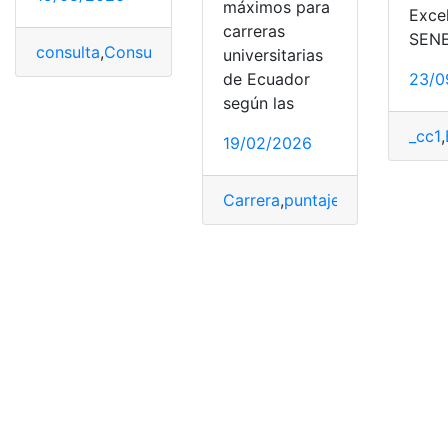
máximos para
Exce
carreras
SENE
consulta
,
Consulta Online
,
Educación Física
,
ejercicios
,
o
universitarias
de Ecuador
23/0
según las
_cc1
,
19/02/2026
Carrera
,
puntajes
,
senecyt
,
SN