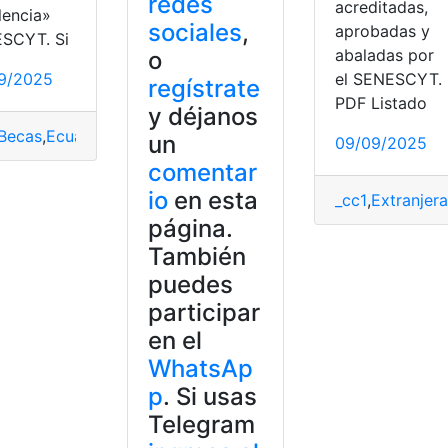
redes
acreditadas,
lencia»
sociales
,
aprobadas y
SCYT. Si
rden
abaladas por
o
9/2025
el SENESCYT.
regístrate
PDF Listado
y déjanos
Becas
,
Ecuador
,
Ecuatorianos
,
PUSAK
,
Senescyt
un
09/09/2025
comentar
io
en esta
NA
,
universitarios
_cc1
,
Extranjera
página.
También
puedes
participar
en el
WhatsAp
p
. Si usas
Telegram