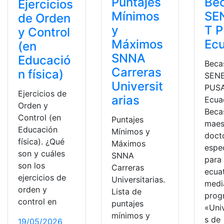
Puntajes
Be
Ejercicios
Mínimos
SE
de Orden
y
T 
y Control
Máximos
Ec
(en
SNNA
Educació
Beca
Carreras
n física)
SEN
Universit
PUS
Ejercicios de
arias
Ecua
Orden y
Beca
Control (en
Puntajes
maest
Educación
Mínimos y
doct
física). ¿Qué
Máximos
espe
son y cuáles
SNNA
para
son los
Carreras
ecua
ejercicios de
Universitarias.
medi
orden y
Lista de
prog
control en
puntajes
«Uni
mínimos y
s de
19/05/2026