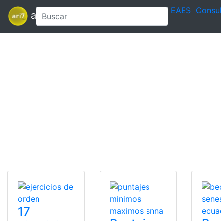
EAES
Consul
ari7
17