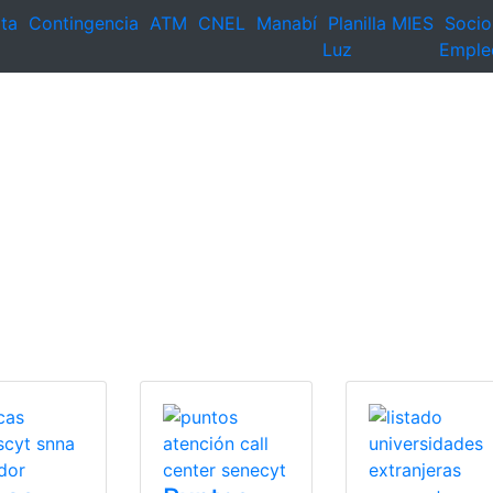
ta
Contingencia
ATM
CNEL
Manabí
Planilla
MIES
Socio
Luz
Emple