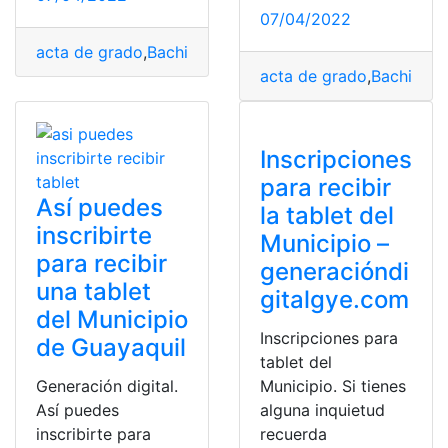
07/04/2022
acta de grado
,
Bachiller Digital
,
dialectos del Ecuador
,
i
acta de grado
,
Bachiller D
Inscripciones
para recibir
Así puedes
la tablet del
inscribirte
Municipio –
para recibir
generacióndi
una tablet
gitalgye.com
del Municipio
Inscripciones para
de Guayaquil
tablet del
Generación digital.
Municipio. Si tienes
Así puedes
alguna inquietud
inscribirte para
recuerda