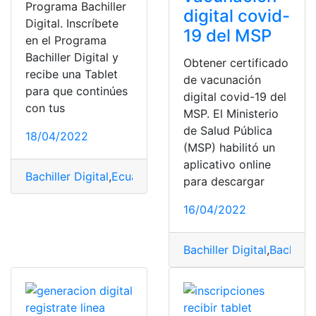
Programa Bachiller
digital covid-
Digital. Inscríbete
19 del MSP
en el Programa
Bachiller Digital y
Obtener certificado
recibe una Tablet
de vacunación
para que continúes
digital covid-19 del
con tus
MSP. El Ministerio
de Salud Pública
18/04/2022
(MSP) habilitó un
aplicativo online
Bachiller Digital
,
Ecuador
,
Educación
,
Inscripciones
,
Mini
para descargar
16/04/2022
Bachiller Digital
,
Bachiller