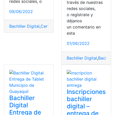
redes sociales, o
través de nuestras
redes sociales,
09/06/2022
o regístrate y
déjanos
Bachiller Digital
,
Certificado de inscripción
,
Inscripción
,
un comentario en
esta
01/06/2022
Bachiller Digital
,
Bachille
Inscripciones
Bachiller
bachiller
Digital
digital –
Entrega de
entrega de