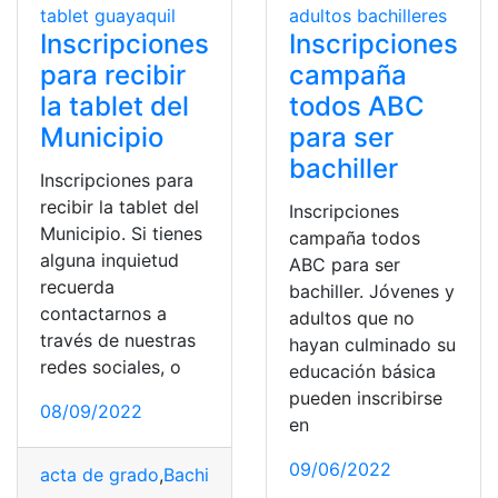
Inscripciones
Inscripciones
para recibir
campaña
la tablet del
todos ABC
Municipio
para ser
bachiller
Inscripciones para
recibir la tablet del
Inscripciones
Municipio. Si tienes
campaña todos
alguna inquietud
ABC para ser
recuerda
bachiller. Jóvenes y
contactarnos a
adultos que no
través de nuestras
hayan culminado su
redes sociales, o
educación básica
pueden inscribirse
08/09/2022
en
09/06/2022
acta de grado
,
Bachiller Digital
,
Ecuador
,
inscripción
,
mun