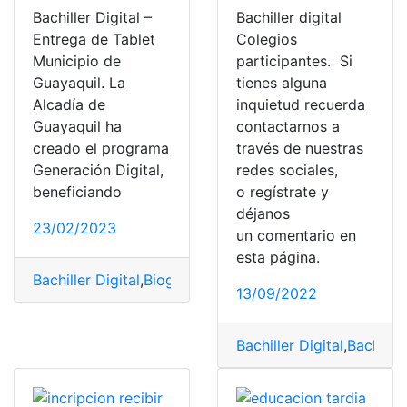
Bachiller Digital –
Bachiller digital
Entrega de Tablet
Colegios
Municipio de
participantes. Si
Guayaquil. La
tienes alguna
Alcadía de
inquietud recuerda
Guayaquil ha
contactarnos a
creado el programa
través de nuestras
Generación Digital,
redes sociales,
beneficiando
o regístrate y
déjanos
23/02/2023
un comentario en
esta página.
Bachiller Digital
,
Biografías
,
Entregas
,
Guayaquil
,
Municip
13/09/2022
Bachiller Digital
,
Bachille