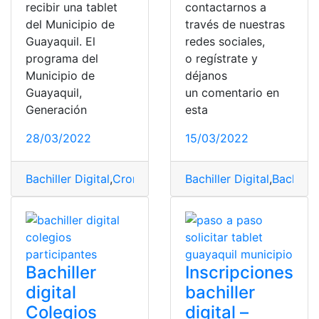
recibir una tablet
contactarnos a
del Municipio de
través de nuestras
Guayaquil. El
redes sociales,
programa del
o regístrate y
Municipio de
déjanos
Guayaquil,
un comentario en
Generación
esta
28/03/2022
15/03/2022
Bachiller Digital
,
Cronograma
,
municipio de Guayaquil
Bachiller Digital
,
Bachille
,
n
Bachiller
Inscripciones
digital
bachiller
Colegios
digital –