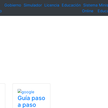
Gobierno
Simulador
Licencia
Educación
Sistema
Minis
o
Online
Educ
Guía paso
a paso