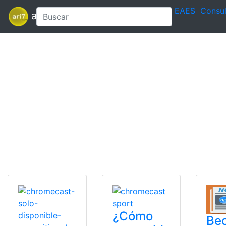
EAES
Consul
ari7
¿Cómo
Bec