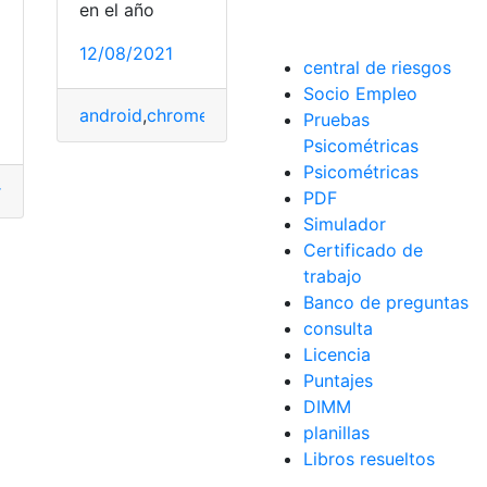
rias
,
Bibliotecas
,
chromecast
en el año
12/08/2021
central de riesgos
Socio Empleo
android
,
chromecast
,
Configuración
,
configurar
,
Go
Pruebas
Psicométricas
Psicométricas
tificados
,
certificados digitales
,
chrome
,
chromecast
,
digitale
PDF
dows
,
Google
,
google docs
,
Google Drive
,
Windows
,
Windows 
Simulador
Certificado de
trabajo
Banco de preguntas
consulta
Licencia
Puntajes
DIMM
planillas
Libros resueltos