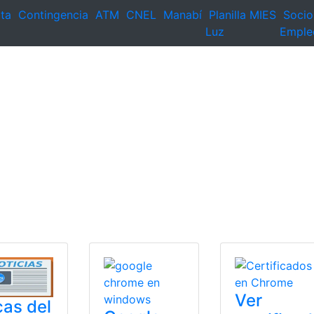
ta
Contingencia
ATM
CNEL
Manabí
Planilla
MIES
Socio
Luz
Emple
Ver
as del