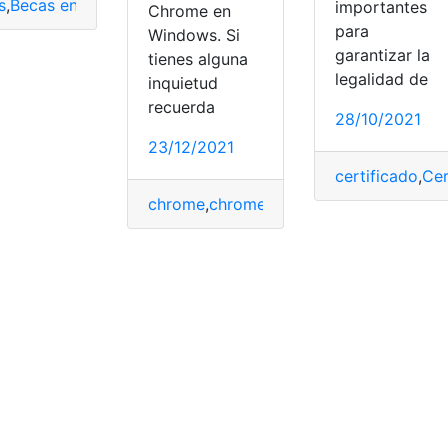
s
,
Becas en Estados Unidos
,
Becas estudios
,
Becas Universita
importantes
Chrome en
para
Windows. Si
garantizar la
tienes alguna
romecast
,
NBC
,
Transmitir
legalidad de
inquietud
recuerda
28/10/2021
23/12/2021
certificado
,
Cer
chrome
,
chromecast
,
compartir con win