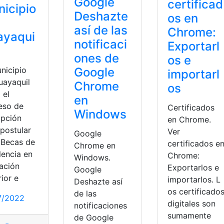
Google
certificad
icipio
Deshazte
os en
así de las
Chrome:
ayaqui
notificaci
Exportarl
ones de
os e
Google
nicipio
importarl
uayaquil
Chrome
os
 el
en
eso de
Certificados
Windows
ipción
en Chrome.
 postular
Ver
Google
s Becas de
certificados e
Chrome en
lencia en
Chrome:
Windows.
ación
Exportarlos e
Google
ior e
importarlos. L
Deshazte así
os certificado
de las
7/2022
digitales son
notificaciones
sumamente
de Google