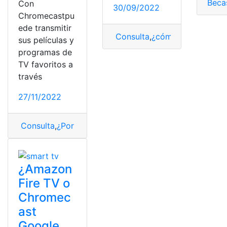
Beca
Con
30/09/2022
Chromecastpu
ede transmitir
Consulta
,
¿cómo lo hago?
,
ch
sus películas y
programas de
TV favoritos a
través
27/11/2022
Consulta
,
¿Por qué?
,
¿Qué es?
,
chromecast
¿Amazon
Fire TV o
Chromec
ast
Google