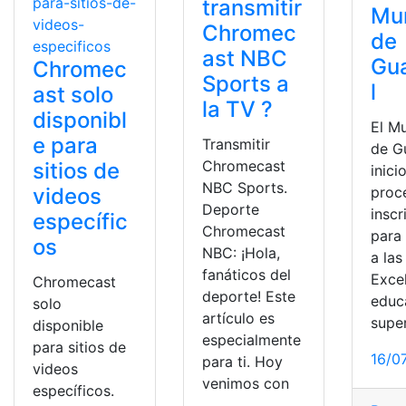
transmitir
Mun
Chromec
de
ast NBC
Gu
Chromec
Sports a
l
ast solo
la TV ?
disponibl
El Mu
e para
Transmitir
de G
Chromecast
sitios de
inicio
NBC Sports.
videos
proc
Deporte
inscr
específic
Chromecast
para
os
NBC: ¡Hola,
a la
fanáticos del
Exce
Chromecast
deporte! Este
educ
solo
artículo es
super
disponible
especialmente
para sitios de
16/0
para ti. Hoy
videos
venimos con
específicos.